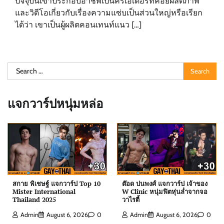
ปัจจุบันเขาประกอบอาชีพเป็นครีเอเตอร์ที่คอยผลิตภาพ
และวิดีโอเกี่ยวกับเรื่องความแซ่บเป็นส่วนใหญ่หรือเรียก
ได้ว่า เขาเป็นผู้ผลิตคอนเทนท์แนว […]
Search
for:
แจกวาร์ปหนุ่มหล่อ
สกาย พิเชษฐ์ แจกวาร์ป Top 10
ต๊อด ปนพงศ์ แจกวาร์ป เจ้าของ
Mister International
W Clinic หนุ่มฟิตหุ่นล่ำจากจอ
Thailand 2025
วาไรตี้
ต๊อด ปนพงศ์ แจกวาร์ป เจ้าของ W Clinic หนุ่มฟิตหุ่น
Admin
August 6, 2026
0
Admin
August 6, 2026
0
ล่ำจากจอวาไรตี้