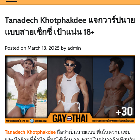
Tanadech Khotphakdee แจกวาร์ปนาย
แบบสายเซ็กซี่ เป้าแน่น 18+
Posted on
March 13, 2025
by
admin
Tanadech Khotphakdee
ถือว่าเป็นนายแบบ ที่เน้นความแซ่บ
และมีกล้ามที่ล่ำบึก ที่พูดได้เต็มปากเลยว่าใหญ่มากถ้าเทียบกับ