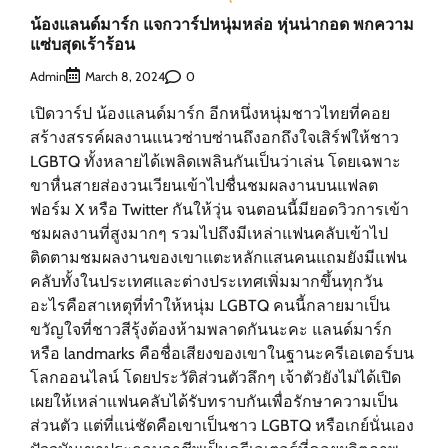
น้องแลนด์มาร์ก แจกวาร์ปหนุ่มหล่อ หุ่นน่ากอด พกความ
แซ่บสุดเร้าร้อน
Admin
0
March 8, 2024
เปิดวาร์ป น้องแลนด์มาร์ก อีกหนึ่งหนุ่มชาวไทยที่คอย
สร้างสรรค์ผลงานแนวซ่าบซ่านถึงอกถึงใจเสิร์ฟให้ชาว
LGBTQ ทั้งหลายได้เพลิดเพลินกันเป็นว่าเล่น โดยเฉพาะ
ขาหื่นสายส่องวนเวียนเข้าไปชื่นชมผลงานบนแฟลต
ฟอร์ม X หรือ Twitter กันให้วุ่น จนตอนนี้มียอดวิวการเข้า
ชมผลงานที่สูงมากๆ รวมไปถึงมีเหล่าแฟนคลับเข้าไป
ติดตามชมผลงานของเขาแตะหลักแสนคนแถมยังมีแฟน
คลับทั้งในประเทศและต่างประเทศเพิ่มมากขึ้นทุกวัน
อะไรคือสาเหตุที่ทำให้หนุ่ม LGBTQ คนนี้กลายมาเป็น
ขวัญใจที่ชาวสีรุ้งต้องห้ามพลาดกันนะคะ แลนด์มาร์ก
หรือ landmarks คือชื่อเสียงของเขาในฐานะครีเอเตอร์บน
โลกออนไลน์ โดยประวัติส่วนตัวลึกๆ เจ้าตัวยังไม่ได้เปิด
เผยให้เหล่าแฟนคลับได้รับทราบกันเพื่อรักษาความเป็น
ส่วนตัว แต่ที่แน่ชัดคือเขาเป็นชาว LGBTQ หรือเกย์นั่นเอง