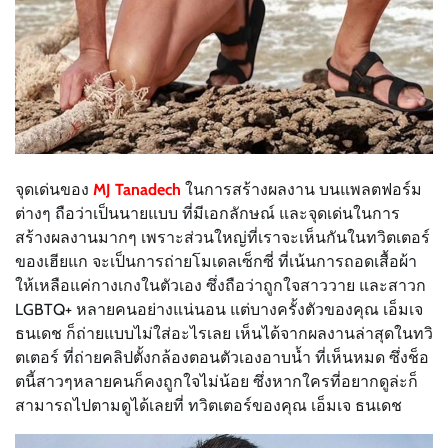
จุดเด่นของ
MJ Tanadech
ในการสร้างผลงาน บนแพลตฟอร์ม
ต่างๆ ถือว่าเป็นนายแบบ ที่มีเอกลักษณ์ และจุดเด่นในการ
สร้างผลงานมากๆ เพราะส่วนใหญ่ที่เราจะเห็นกันในทวิตเตอร์
ของเฮียแก จะเป็นการถ่ายโมเดลเซ็กซี่ ที่เน้นการถอดเสื้อผ้า
ให้เหลือแค่กางเกงในตัวเอง ซึ่งถือว่าถูกใจสาววาย และสาวก
LGBTQ+ หลายคนอย่างแน่นอน แต่บางครั้งตัวของคุณ เอ็มเจ
ธนเดช ก็ถ่ายแบบไม่ใส่อะไรเลย เห็นได้จากผลงานล่าสุดในทวิ
ตเตอร์ ที่ถ่ายคลิปตั้งกล้องตอนตัวเองอาบน้ำ ที่เห็นหมด ซึ่งช็อ
ตนี้สาวๆหลายคนก็คงถูกใจไม่น้อย ซึ่งหากใครที่อยากดูล่ะก็
สามารถไปตามดูได้เลยที่ ทวิตเตอร์ของคุณ เอ็มเจ ธนเดช