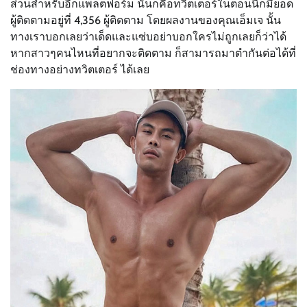
ส่วนสำหรับอีกแพลตฟอร์ม นั่นก็คือทวิตเตอร์ในตอนนี้ก็มียอด
ผู้ติดตามอยู่ที่ 4,356 ผู้ติดตาม โดยผลงานของคุณเอ็มเจ นั้น
ทางเราบอกเลยว่าเด็ดและแซ่บอย่าบอกใครไม่ถูกเลยก็ว่าได้
หากสาวๆคนไหนที่อยากจะติดตาม ก็สามารถมาตำกันต่อได้ที่
ช่องทางอย่างทวิตเตอร์ ได้เลย