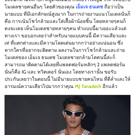
โมเดลชายคนอื่นๆ โดยตัวของคุณ
เอ็มเจ ธนเดช
ถือว่าเป็น
นายแบบ ที่มีเอกลักษณ์สูงมาก ในการถ่ายงานแนวโมเดลนั่นก็
คือ การเน้นโชว์กล้ามและใส่เสื้อผ้าน้อยชิ้น โดยหลายๆคนก็
คงจะเคย เห็นโมเดลชายหลายๆคน ทำแบบนี้มาเยอะแล้วแต่
ทางเรา ขอบอกเลยว่าสำหรับนายแบบคนนี้ มีความเสียวและ
เท่ ที่แตกต่างและมีความโดดเด่นมากกว่าอย่างแน่นอน ซึ่ง
หากใครที่อยากจะติดตาม ผลงานในการโชว์กล้ามและถ่าย
โมเดลของ เอ็มเจ ธนเดช โมเดลชายกล้ามโตคนนี้ล่ะก็
สามารถมาติดตามได้เลยที่แพลตฟอร์มหลักๆ 2 แพลตฟอร์ม
นั่นก็คือ IG และ ทวิตเตอร์ นั่นเอง โดยทางเรานั้น ขอรับ
ประกันเลยว่าในตอนนี้ ไม่มีนายแบบชายคนไหน ที่ดีล่ำและให้
อารมณ์ความเสียวไปมากกว่าคุณ
MJ Tanadech
อีกแล้ว