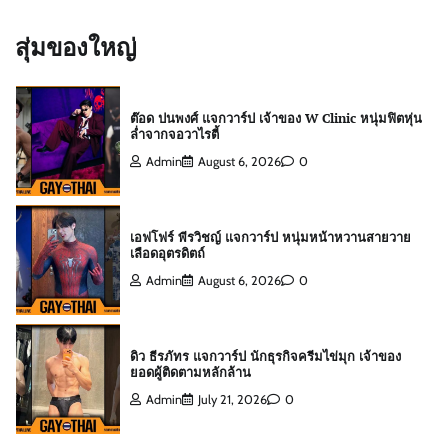
ล่ำจากจอวาไรตี้
สุ่มของใหญ่
Admin
August 6, 2026
0
เอฟโฟร์ พีรวิชญ์ แจกวาร์ป หนุ่มหน้าหวานสายวาย
เลือดอุตรดิตถ์
Admin
August 6, 2026
0
ดิว ธีรภัทร แจกวาร์ป นักธุรกิจครีมไข่มุก เจ้าของ
ยอดผู้ติดตามหลักล้าน
Admin
July 21, 2026
0
สกาย พิเชษฐ์ แจกวาร์ป Top 10 Mister
International Thailand 2025
Admin
August 6, 2026
0