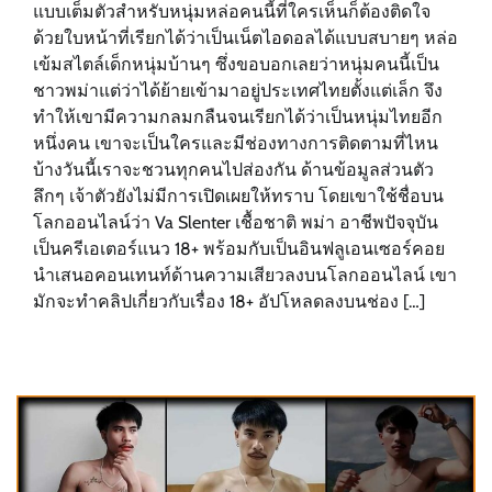
แบบเต็มตัวสำหรับหนุ่มหล่อคนนี้ที่ใครเห็นก็ต้องติดใจ
ด้วยใบหน้าที่เรียกได้ว่าเป็นเน็ตไอดอลได้แบบสบายๆ หล่อ
เข้มสไตล์เด็กหนุ่มบ้านๆ ซึ่งขอบอกเลยว่าหนุ่มคนนี้เป็น
ชาวพม่าแต่ว่าได้ย้ายเข้ามาอยู่ประเทศไทยตั้งแต่เล็ก จึง
ทำให้เขามีความกลมกลืนจนเรียกได้ว่าเป็นหนุ่มไทยอีก
หนึ่งคน เขาจะเป็นใครและมีช่องทางการติดตามที่ไหน
บ้างวันนี้เราจะชวนทุกคนไปส่องกัน ด้านข้อมูลส่วนตัว
ลึกๆ เจ้าตัวยังไม่มีการเปิดเผยให้ทราบ โดยเขาใช้ชื่อบน
โลกออนไลน์ว่า Va Slenter เชื้อชาติ พม่า อาชีพปัจจุบัน
เป็นครีเอเตอร์แนว 18+ พร้อมกับเป็นอินฟลูเอนเซอร์คอย
นำเสนอคอนเทนท์ด้านความเสียวลงบนโลกออนไลน์ เขา
มักจะทำคลิปเกี่ยวกับเรื่อง 18+ อัปโหลดลงบนช่อง […]