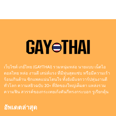
ต๊อด ปนพงศ์ แจกวาร์ป เจ้าของ W Clinic หนุ่มฟิตหุ่น
ล่ำจากจอวาไรตี้
Admin
August 6, 2026
0
เอฟโฟร์ พีรวิชญ์ แจกวาร์ป หนุ่มหน้าหวานสายวาย
เลือดอุตรดิตถ์
Admin
August 6, 2026
0
เว็บไซต์ เกย์ไทย (GAYTHAI) รวมหนุ่มหล่อ นายแบบ เน็ตไอ
ดิว ธีรภัทร แจกวาร์ป นักธุรกิจครีมไข่มุก เจ้าของ
ดอลไทย หล่อ งานดี เสน่ห์แรง ที่มีหุ่นสุดแซ่บ หรือมีความเร้า
ยอดผู้ติดตามหลักล้าน
ร้อนเกินต้าน ซิกแพคแน่นโดนใจ ทั้งยังมีแจกวาร์ปหุ่นงานดี
Admin
July 21, 2026
0
ทั่วโลก ความสยิวฉบับ 20+ ที่งัดของใหญ่เต็มตา แหล่งรวม
ความฟิน สวรรค์ของกระเทยเก้งคันกีทรงกระบอก รูเรียกดุ้น
อัพเดตล่าสุด