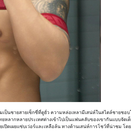
ป็นชายสายเซ็กซี่ที่ดูยั่ว ความหล่อเหลามีเสน่ห์ในสไตล์ชายชอบ
ไทยหลากหลายประเทศต่างเข้าไปเป็นแฟนคลับของเขากันแบบจัดเต
เผยแซ่บเว่อร์และเหลือล้น ทางด้านเสน่ห์การโชว์ที่น่าชม โด