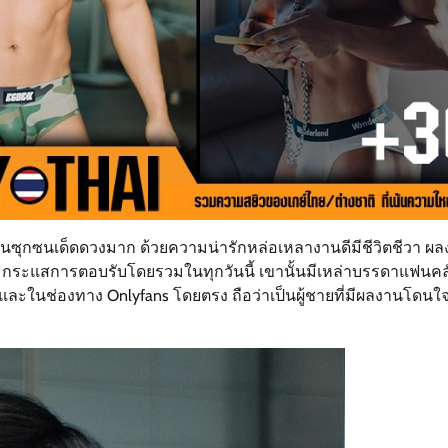
แสนซุกซนเด็ดดวงมาก ด้วยความน่ารักหล่อเหลางานดีมีชีวิตชีวา ผ
ณ์ กระแสการตอบรับโดยรวมในทุกวันนี้ เขานั้นมีเหล่าบรรดาแฟนคล
m และในช่องทาง Onlyfans โดยตรง ถือว่าเป็นผู้ชายที่มีผลงานโดน