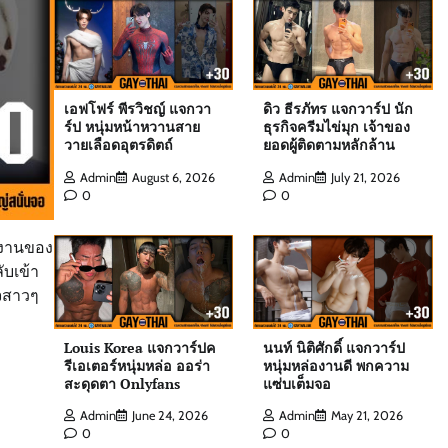
ต๊อด ปนพงศ์ แจกวาร์ป เจ้าของ W Clinic
เอฟโฟร์ พีรวิชญ์ แจกวา
ดิว ธีรภัทร แจกวาร์ป นัก
หนุ่มฟิตหุ่นล่ำจากจอวาไรตี้
ร์ป หนุ่มหน้าหวานสาย
ธุรกิจครีมไข่มุก เจ้าของ
Admin
August 6, 2026
0
วายเลือดอุตรดิตถ์
ยอดผู้ติดตามหลักล้าน
Admin
August 6, 2026
Admin
July 21, 2026
0
0
เอฟโฟร์ พีรวิชญ์ แจกวาร์ป หนุ่มหน้าหวาน
สายวายเลือดอุตรดิตถ์
ลงานของ
Admin
August 6, 2026
0
ับเข้า
ใจสาวๆ
ดิว ธีรภัทร แจกวาร์ป นักธุรกิจครีมไข่มุก
Louis Korea แจกวาร์ปค
นนท์ นิติศักดิ์ แจกวาร์ป
เจ้าของยอดผู้ติดตามหลักล้าน
รีเอเตอร์หนุ่มหล่อ ออร่า
หนุ่มหล่องานดี พกความ
Admin
July 21, 2026
0
สะดุดตา Onlyfans
แซ่บเต็มจอ
Admin
June 24, 2026
Admin
May 21, 2026
0
0