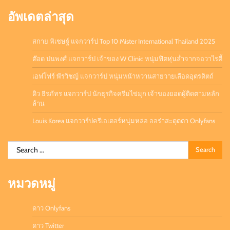
อัพเดตล่าสุด
สกาย พิเชษฐ์ แจกวาร์ป Top 10 Mister International Thailand 2025
ต๊อด ปนพงศ์ แจกวาร์ป เจ้าของ W Clinic หนุ่มฟิตหุ่นล่ำจากจอวาไรตี้
เอฟโฟร์ พีรวิชญ์ แจกวาร์ป หนุ่มหน้าหวานสายวายเลือดอุตรดิตถ์
ดิว ธีรภัทร แจกวาร์ป นักธุรกิจครีมไข่มุก เจ้าของยอดผู้ติดตามหลัก
ล้าน
Louis Korea แจกวาร์ปครีเอเตอร์หนุ่มหล่อ ออร่าสะดุดตา Onlyfans
Search
for:
หมวดหมู่
ดาว Onlyfans
ดาว Twitter