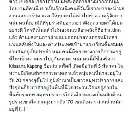
ชาวโซเชียล เรียกได้ว่าเป็นที่สะดุดตาอย่างมากกับหนุ่ม
ไทยงานดีคนนี้ เขาเป็นอีกหนึ่งคนที่วันนี้เราอยากจะนำผล
งานและวาร์ปมาแจกให้ทุกคนได้เข้าไปทำความรู้จักเขา
หนุ่มคนนี้เขามีดีที่รูปร่างที่บอกเลยว่าดึงดูดสายตาได้เป็น
อย่างดี ใครที่เห็นแล้วไม่มองจนเหลียวหลังก็ถือว่าแปลก
แล้ว ด้านผลงานการถ่ายแบบฮอตปรอทแตกจนมีเหล่า
แฟนคลับทั้งในและต่างประเทศเข้ามาแวะเวียนชื่นชมผล
งานกันอยู่เป็นประจำ หนุ่มคนนี้มีช่องทางการติดตามอยู่
ที่ไหนบ้างตามเราไปดูกันนะคะ หนุ่มคนนี้มีชื่อจริงว่า
Krissana Kapeng ชื่อเล่น แท๊คกี้ เกิดเมื่อวันที่ 5 มีนาคมไม่
ทราบปีเกิดแต่จากการคาดเดาแล้วหนุ่มคนนี้น่าจะอยู่ใน
วัย 20 กลางๆขึ้นไป ภูมิลำเนาเป็นชาวสมุทรปราการและ
ปัจจุบันก็ยังอาศัยอยู่ในพื้นที่นี้โดยจะวนเวียนอยู่ภายใน
พื้นที่กรุงเทพ สมุทรปราการใกล้เมืองหลวงเป็นหลักด้าน
รูปร่างเขามีความสูงมากถึง 170 เซนติเมตร ส่วนน้ำหนัก
อยู่ที่ […]