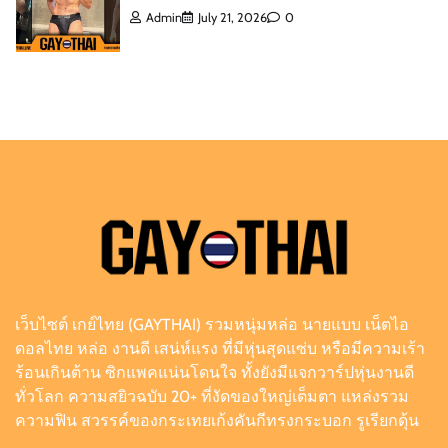
Admin
August 6, 2026
0
ต๊อด ปนพงศ์ แจกวาร์ป เจ้าของ W Clinic หนุ่มฟิตหุ่น
ล่ำจากจอวาไรตี้
Admin
August 6, 2026
0
เอฟโฟร์ พีรวิชญ์ แจกวาร์ป หนุ่มหน้าหวานสายวาย
เลือดอุตรดิตถ์
Admin
August 6, 2026
0
เว็บไซต์ เกย์ไทย (GAYTHAI) รวมหนุ่มหล่อ นายแบบ เน็ตไอ
ดิว ธีรภัทร แจกวาร์ป นักธุรกิจครีมไข่มุก เจ้าของ
ดอลไทย หล่อ งานดี เสน่ห์แรง ที่มีหุ่นสุดแซ่บ หรือมีความเร้า
ยอดผู้ติดตามหลักล้าน
ร้อนเกินต้าน ซิกแพคแน่นโดนใจ ทั้งยังมีแจกวาร์ปหุ่นงานดี
Admin
July 21, 2026
0
ทั่วโลก ความสยิวฉบับ 20+ ที่งัดของใหญ่เต็มตา แหล่งรวม
ความฟิน สวรรค์ของกระเทยเก้งคันกีทรงกระบอก รูเรียกดุ้น