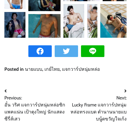
Posted in
นายแบบ
,
เกย์ไทย
,
แจกวาร์ปหนุ่มหล่อ
Post
Previous:
Next:
navigation
อั๋น วริศ แจกวาร์ปหนุ่มหล่อซิก
Lucky Frame แจกวาร์ปหนุ่ม
แพคแน่น เป้าตุงใหญ่ นักแสดง
หล่อทรงแบด ตำนานนายแบ
ซีรี่ส์เสว
บนู้ดขวัญใจเก้ง