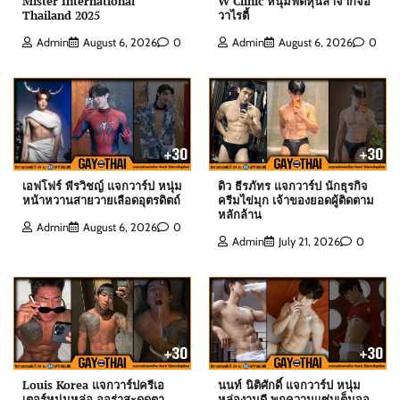
Mister International
W Clinic หนุ่มฟิตหุ่นล่ำจากจอ
Thailand 2025
วาไรตี้
ต๊อด ปนพงศ์ แจกวาร์ป เจ้าของ W Clinic หนุ่มฟิตหุ่น
Admin
August 6, 2026
0
Admin
August 6, 2026
0
ล่ำจากจอวาไรตี้
Admin
August 6, 2026
0
เอฟโฟร์ พีรวิชญ์ แจกวาร์ป หนุ่มหน้าหวานสายวาย
เลือดอุตรดิตถ์
Admin
August 6, 2026
0
เอฟโฟร์ พีรวิชญ์ แจกวาร์ป หนุ่ม
ดิว ธีรภัทร แจกวาร์ป นักธุรกิจ
หน้าหวานสายวายเลือดอุตรดิตถ์
ครีมไข่มุก เจ้าของยอดผู้ติดตาม
หลักล้าน
Admin
August 6, 2026
0
Admin
July 21, 2026
0
ดิว ธีรภัทร แจกวาร์ป นักธุรกิจครีมไข่มุก เจ้าของ
ยอดผู้ติดตามหลักล้าน
Admin
July 21, 2026
0
สกาย พิเชษฐ์ แจกวาร์ป Top 10 Mister
International Thailand 2025
Louis Korea แจกวาร์ปครีเอ
นนท์ นิติศักดิ์ แจกวาร์ป หนุ่ม
Admin
August 6, 2026
0
เตอร์หนุ่มหล่อ ออร่าสะดุดตา
หล่องานดี พกความแซ่บเต็มจอ