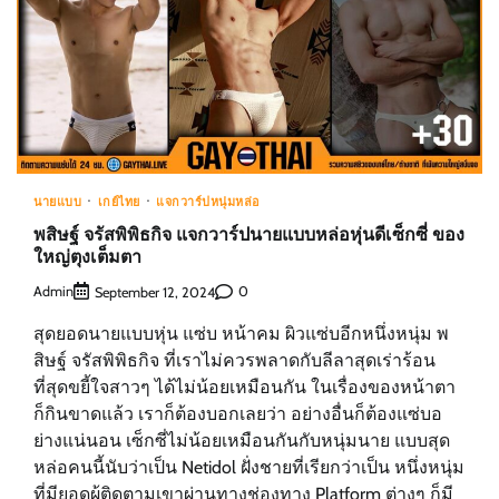
นายแบบ
เกย์ไทย
แจกวาร์ปหนุ่มหล่อ
พสิษฐ์ จรัสพิพิธกิจ แจกวาร์ปนายแบบหล่อหุ่นดีเซ็กซี่ ของ
ใหญ่ตุงเต็มตา
Admin
0
September 12, 2024
สุดยอดนายแบบหุ่น แซ่บ หน้าคม ผิวแซ่บอีกหนึ่งหนุ่ม พ
สิษฐ์ จรัสพิพิธกิจ ที่เราไม่ควรพลาดกับลีลาสุดเร่าร้อน
ที่สุดขยี้ใจสาวๆ ได้ไม่น้อยเหมือนกัน ในเรื่องของหน้าตา
ก็กินขาดแล้ว เราก็ต้องบอกเลยว่า อย่างอื่นก็ต้องแซ่บอ
ย่างแน่นอน เซ็กซี่ไม่น้อยเหมือนกันกับหนุ่มนาย แบบสุด
หล่อคนนี้นับว่าเป็น Netidol ฝั่งชายที่เรียกว่าเป็น หนึ่งหนุ่ม
ที่มียอดผู้ติดตามเขาผ่านทางช่องทาง Platform ต่างๆ ก็มี