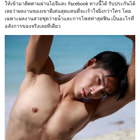
ให้เข้ามาติดตามผ่านไอจีและ Facebook ทางนี้ได้ รับประกันได้
เลยว่าผลงานของเขาดีเด่นสุดแสนที่จะเร้าใจยิ่งกว่าใคร โดย
เฉพาะผลงานสายชุดว่ายน้ำและการโพสท่าสุดฟิน เป็นอะไรที่
อลังการของจริงเลยทีเดียว