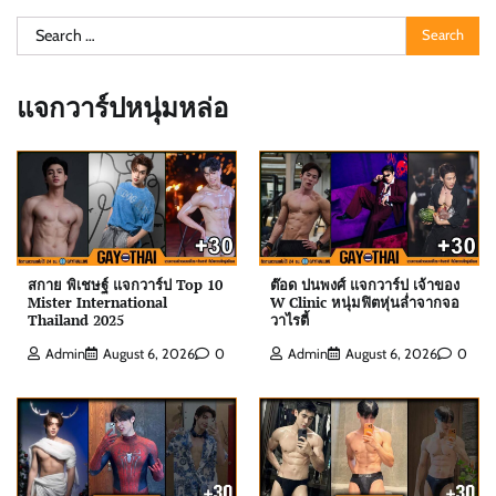
Search
for:
แจกวาร์ปหนุ่มหล่อ
สกาย พิเชษฐ์ แจกวาร์ป Top 10
ต๊อด ปนพงศ์ แจกวาร์ป เจ้าของ
Mister International
W Clinic หนุ่มฟิตหุ่นล่ำจากจอ
Thailand 2025
วาไรตี้
ต๊อด ปนพงศ์ แจกวาร์ป เจ้าของ W Clinic หนุ่มฟิตหุ่น
Admin
August 6, 2026
0
Admin
August 6, 2026
0
ล่ำจากจอวาไรตี้
Admin
August 6, 2026
0
เอฟโฟร์ พีรวิชญ์ แจกวาร์ป หนุ่มหน้าหวานสายวาย
เลือดอุตรดิตถ์