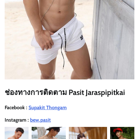
ช่องทางการติดตาม Pasit Jaraspipitkai
Facebook :
Supakit Thongam
Instagram :
bew.pasit