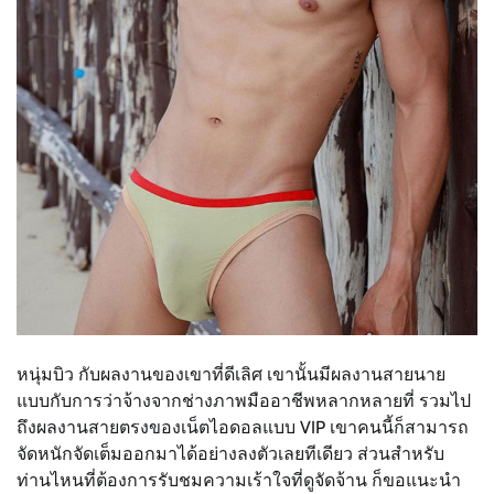
หนุ่มบิว กับผลงานของเขาที่ดีเลิศ เขานั้นมีผลงานสายนาย
แบบกับการว่าจ้างจากช่างภาพมืออาชีพหลากหลายที่ รวมไป
ถึงผลงานสายตรงของเน็ตไอดอลแบบ VIP เขาคนนี้ก็สามารถ
จัดหนักจัดเต็มออกมาได้อย่างลงตัวเลยทีเดียว ส่วนสำหรับ
ท่านไหนที่ต้องการรับชมความเร้าใจที่ดูจัดจ้าน ก็ขอแนะนำ