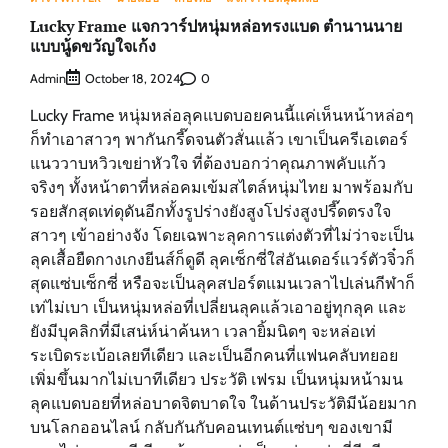
Lucky Frame แจกวาร์ปหนุ่มหล่อทรงแบด ตำนานนาย
แบบนู้ดขวัญใจเก้ง
Admin
0
October 18, 2024
Lucky Frame หนุ่มหล่อลุคแบดบอยคนนี้แค่เห็นหน้าหล่อๆ
ก็ทำเอาสาวๆ พากันกรี๊ดจนตัวสั่นแล้ว เขาเป็นครีเอเตอร์
แนววาบหวิวเขย่าหัวใจ ที่ต้องบอกว่าคุณภาพคับแก้ว
จริงๆ ทั้งหน้าตาที่หล่อคมเข้มสไตล์หนุ่มไทย มาพร้อมกับ
รอยสักสุดเท่ดุดันอีกทั้งรูปร่างยังสูงโปร่งสูงปรี๊ดตรงใจ
สาวๆ เข้าอย่างจัง โดยเฉพาะลุคการแต่งตัวที่ไม่ว่าจะเป็น
ลุคเสื้อยืดกางเกงยีนส์ก็ดูดี ลุคเซ็กซี่ใส่อันเดอร์แวร์ตัวจิ๋วก็
สุดแซ่บเซ็กซี่ หรือจะเป็นลุคสปอร์ตแมนเวลาไปเล่นกีฬาก็
เท่ไม่เบา เป็นหนุ่มหล่อที่เปลี่ยนลุคแล้วเอาอยู่ทุกลุค และ
ยังมีบุคลิกที่มีเสน่ห์น่าค้นหา เวลายิ้มนิดๆ จะหล่อเท่
ระเบิดระเบ้อเลยทีเดียว และเป็นอีกคนที่แฟนคลับทยอย
เพิ่มขึ้นมากไม่เบาทีเดียว ประวัติ เฟรม เป็นหนุ่มหน้ามน
ลุคแบดบอยที่หล่อบาดจิตบาดใจ ในด้านประวัติมีน้อยมาก
บนโลกออนไลน์ กลับกันกับคอนเทนต์แซ่บๆ ของเขามี