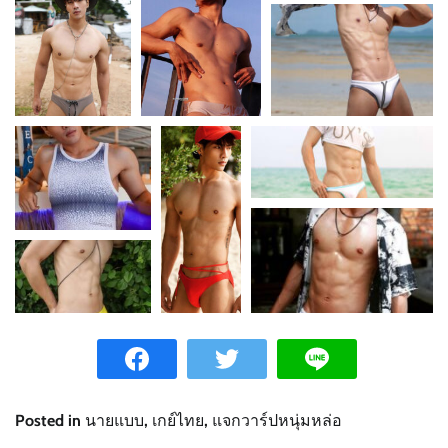
Posted in
นายแบบ
,
เกย์ไทย
,
แจกวาร์ปหนุ่มหล่อ