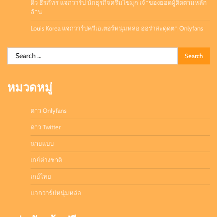
ดิว ธีรภัทร แจกวาร์ป นักธุรกิจครีมไข่มุก เจ้าของยอดผู้ติดตามหลัก
ล้าน
Louis Korea แจกวาร์ปครีเอเตอร์หนุ่มหล่อ ออร่าสะดุดตา Onlyfans
Search
for:
หมวดหมู่
ดาว Onlyfans
ดาว Twitter
นายแบบ
เกย์ต่างชาติ
เกย์ไทย
แจกวาร์ปหนุ่มหล่อ