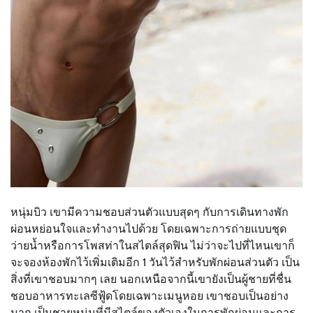
หนุ่มบิว เขามีความชอบส่วนตัวแบบสุดๆ กับการเดินทางพัก
ผ่อนหย่อนใจและทำงานไปด้วย โดยเฉพาะการถ่ายแบบชุด
ว่ายน้ำหรือการโพสท่าในสไตล์สุดฟิน ไม่ว่าจะไปที่ไหนเขาก็
จะจองห้องพักไว้เพิ่มเติมอีก 1 วันไว้สำหรับพักผ่อนส่วนตัว เป็น
สิ่งที่เขาชอบมากๆ เลย นอกเหนือจากนี้เขายังเป็นผู้ชายที่ชื่น
ชอบอาหารทะเลซีฟู้ดโดยเฉพาะเมนูหอย เขาชอบเป็นอย่าง
มาก เป็นชายหนุ่มที่มีสไตล์ของตัวเองในการพักผ่อนและการ