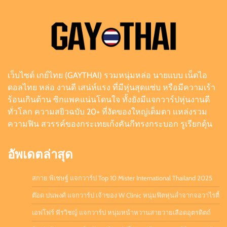
เอฟโฟร์ พีรวิชญ์ แจกวาร์ป หนุ่มหน้าหวานสายวาย
เลือดอุตรดิตถ์
Admin
August 6, 2026
0
เว็บไซต์ เกย์ไทย (GAYTHAI) รวมหนุ่มหล่อ นายแบบ เน็ตไอ
ดิว ธีรภัทร แจกวาร์ป นักธุรกิจครีมไข่มุก เจ้าของ
ดอลไทย หล่อ งานดี เสน่ห์แรง ที่มีหุ่นสุดแซ่บ หรือมีความเร้า
ยอดผู้ติดตามหลักล้าน
ร้อนเกินต้าน ซิกแพคแน่นโดนใจ ทั้งยังมีแจกวาร์ปหุ่นงานดี
Admin
July 21, 2026
0
ทั่วโลก ความสยิวฉบับ 20+ ที่งัดของใหญ่เต็มตา แหล่งรวม
ความฟิน สวรรค์ของกระเทยเก้งคันกีทรงกระบอก รูเรียกดุ้น
อัพเดตล่าสุด
สกาย พิเชษฐ์ แจกวาร์ป Top 10 Mister International Thailand 2025
ต๊อด ปนพงศ์ แจกวาร์ป เจ้าของ W Clinic หนุ่มฟิตหุ่นล่ำจากจอวาไรตี้
เอฟโฟร์ พีรวิชญ์ แจกวาร์ป หนุ่มหน้าหวานสายวายเลือดอุตรดิตถ์