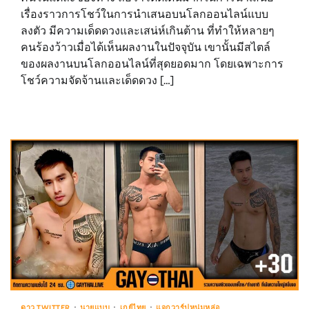
เรื่องราวการโชว์ในการนำเสนอบนโลกออนไลน์แบบ
ลงตัว มีความเด็ดดวงและเสน่ห์เกินต้าน ที่ทำให้หลายๆ
คนร้องว้าวเมื่อได้เห็นผลงานในปัจจุบัน เขานั้นมีสไตล์
ของผลงานบนโลกออนไลน์ที่สุดยอดมาก โดยเฉพาะการ
โชว์ความจัดจ้านและเด็ดดวง […]
ดาว TWITTER
นายแบบ
เกย์ไทย
แจกวาร์ปหนุ่มหล่อ