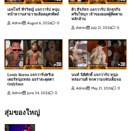
Admin
August 6, 2026
0
เอฟโฟร์ พีรวิชญ์ แจกวาร์ป หนุ่ม
ดิว ธีรภัทร แจกวาร์ป นักธุรกิจ
หน้าหวานสายวายเลือดอุตรดิตถ์
ครีมไข่มุก เจ้าของยอดผู้ติดตาม
หลักล้าน
Admin
August 6, 2026
0
Admin
July 21, 2026
0
ดิว ธีรภัทร แจกวาร์ป นักธุรกิจครีมไข่มุก เจ้าของ
ยอดผู้ติดตามหลักล้าน
Admin
July 21, 2026
0
สกาย พิเชษฐ์ แจกวาร์ป Top 10 Mister
International Thailand 2025
Louis Korea แจกวาร์ปครีเอ
นนท์ นิติศักดิ์ แจกวาร์ป หนุ่ม
Admin
August 6, 2026
0
เตอร์หนุ่มหล่อ ออร่าสะดุดตา
หล่องานดี พกความแซ่บเต็มจอ
Onlyfans
Admin
May 21, 2026
0
Admin
June 24, 2026
0
ต๊อด ปนพงศ์ แจกวาร์ป เจ้าของ W Clinic หนุ่มฟิตหุ่น
ล่ำจากจอวาไรตี้
สุ่มของใหญ่
Admin
August 6, 2026
0