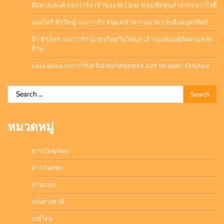
ต๊อด ปนพงศ์ แจกวาร์ป เจ้าของ W Clinic หนุ่มฟิตหุ่นล่ำจากจอวาไรตี้
เอฟโฟร์ พีรวิชญ์ แจกวาร์ป หนุ่มหน้าหวานสายวายเลือดอุตรดิตถ์
ดิว ธีรภัทร แจกวาร์ป นักธุรกิจครีมไข่มุก เจ้าของยอดผู้ติดตามหลัก
ล้าน
Louis Korea แจกวาร์ปครีเอเตอร์หนุ่มหล่อ ออร่าสะดุดตา Onlyfans
Search
for:
หมวดหมู่
ดาว Onlyfans
ดาว Twitter
นายแบบ
เกย์ต่างชาติ
เกย์ไทย