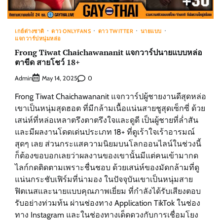
เกย์ต่างชาติ
ดาว ONLYFANS
ดาว TWITTER
นายแบบ
แจกวาร์ปหนุ่มหล่อ
Frong Tiwat Chaichawananit แจกวาร์ปนายแบบหล่อ
ตาขีด สายโชว์ 18+
Admin
0
May 14, 2025
Frong Tiwat Chaichawananit แจกวาร์ปผู้ชายงานดีสุดหล่อ
เขาเป็นหนุ่มสุดฮอต ที่มีกล้ามเนื้อแน่นสายชูสุดเซ็กซี่ ด้วย
เสน่ห์ที่หล่อเหลาตรึงตาตรึงใจและดูดี เป็นผู้ชายที่ล่ำสัน
และมีผลงานโดดเด่นประเภท 18+ ที่ดูเร้าใจเร้าอารมณ์
สุดๆ เลย ส่วนกระแสความนิยมบนโลกออนไลน์ในช่วงนี้
ก็ต้องขอบอกเลยว่าผลงานของเขานั้นมีแต่คนเข้ามากด
ไลก์กดติดตามเพราะชื่นชอบ ด้วยเสน่ห์ของมัดกล้ามที่ดู
แน่นกระชับเฟิร์มที่น่ามอง ในปัจจุบันเขาเป็นหนุ่มสาย
ฟิตเนสและนายแบบคุณภาพเยี่ยม ที่กำลังได้รับเสียงตอบ
รับอย่างท่วมท้น ผ่านช่องทาง Application TikTok ในช่อง
ทาง Instagram และในช่องทางเด็ดดวงกับการเชื่อมโยง