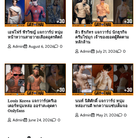
เอฟโฟร์ พีรวิชญ์ แจกวาร์ป หนุ่มหน้าหวานสายวาย
เลือดอุตรดิตถ์
Admin
August 6, 2026
0
เอฟโฟร์ พีรวิชญ์ แจกวาร์ป หนุ่ม
ดิว ธีรภัทร แจกวาร์ป นักธุรกิจ
หน้าหวานสายวายเลือดอุตรดิตถ์
ครีมไข่มุก เจ้าของยอดผู้ติดตาม
หลักล้าน
Admin
August 6, 2026
0
Admin
July 21, 2026
0
ดิว ธีรภัทร แจกวาร์ป นักธุรกิจครีมไข่มุก เจ้าของ
ยอดผู้ติดตามหลักล้าน
Admin
July 21, 2026
0
สกาย พิเชษฐ์ แจกวาร์ป Top 10 Mister
International Thailand 2025
Louis Korea แจกวาร์ปครีเอ
นนท์ นิติศักดิ์ แจกวาร์ป หนุ่ม
Admin
August 6, 2026
0
เตอร์หนุ่มหล่อ ออร่าสะดุดตา
หล่องานดี พกความแซ่บเต็มจอ
Onlyfans
Admin
May 21, 2026
0
Admin
June 24, 2026
0
ต๊อด ปนพงศ์ แจกวาร์ป เจ้าของ W Clinic หนุ่มฟิตหุ่น
ล่ำจากจอวาไรตี้