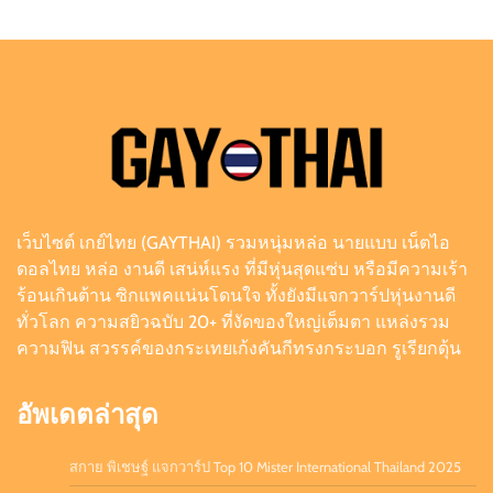
ล่ำจากจอวาไรตี้
Admin
August 6, 2026
0
เอฟโฟร์ พีรวิชญ์ แจกวาร์ป หนุ่มหน้าหวานสายวาย
เลือดอุตรดิตถ์
Admin
August 6, 2026
0
เว็บไซต์ เกย์ไทย (GAYTHAI) รวมหนุ่มหล่อ นายแบบ เน็ตไอ
ดิว ธีรภัทร แจกวาร์ป นักธุรกิจครีมไข่มุก เจ้าของ
ดอลไทย หล่อ งานดี เสน่ห์แรง ที่มีหุ่นสุดแซ่บ หรือมีความเร้า
ยอดผู้ติดตามหลักล้าน
ร้อนเกินต้าน ซิกแพคแน่นโดนใจ ทั้งยังมีแจกวาร์ปหุ่นงานดี
Admin
July 21, 2026
0
ทั่วโลก ความสยิวฉบับ 20+ ที่งัดของใหญ่เต็มตา แหล่งรวม
ความฟิน สวรรค์ของกระเทยเก้งคันกีทรงกระบอก รูเรียกดุ้น
อัพเดตล่าสุด
สกาย พิเชษฐ์ แจกวาร์ป Top 10 Mister International Thailand 2025