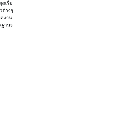
ดเริ่ม
วต่างๆ
อผลงาน
าในฐานะ