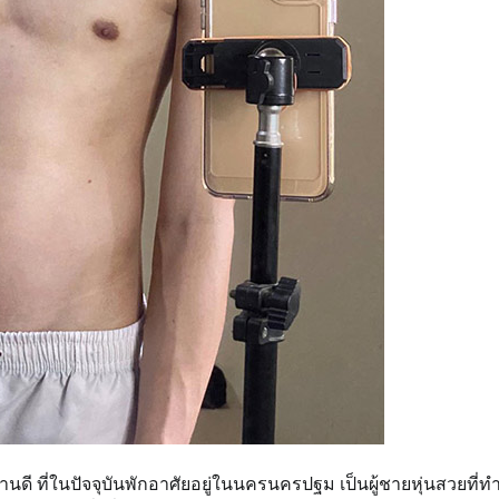
ายงานดี ที่ในปัจจุบันพักอาศัยอยู่ในนครนครปฐม เป็นผู้ชายหุ่นสวยที่