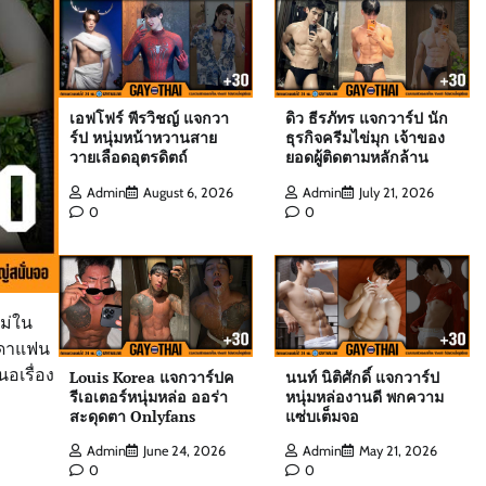
Admin
August 6, 2026
0
เอฟโฟร์ พีรวิชญ์ แจกวาร์ป หนุ่มหน้าหวาน
เอฟโฟร์ พีรวิชญ์ แจกวา
ดิว ธีรภัทร แจกวาร์ป นัก
สายวายเลือดอุตรดิตถ์
ร์ป หนุ่มหน้าหวานสาย
ธุรกิจครีมไข่มุก เจ้าของ
Admin
August 6, 2026
0
วายเลือดอุตรดิตถ์
ยอดผู้ติดตามหลักล้าน
Admin
August 6, 2026
Admin
July 21, 2026
0
0
ดิว ธีรภัทร แจกวาร์ป นักธุรกิจครีมไข่มุก
เจ้าของยอดผู้ติดตามหลักล้าน
Admin
July 21, 2026
0
หม่ใน
รดาแฟน
สกาย พิเชษฐ์ แจกวาร์ป Top 10 Mister
อเรื่อง
Louis Korea แจกวาร์ปค
นนท์ นิติศักดิ์ แจกวาร์ป
International Thailand 2025
รีเอเตอร์หนุ่มหล่อ ออร่า
หนุ่มหล่องานดี พกความ
Admin
August 6, 2026
0
สะดุดตา Onlyfans
แซ่บเต็มจอ
Admin
June 24, 2026
Admin
May 21, 2026
0
0