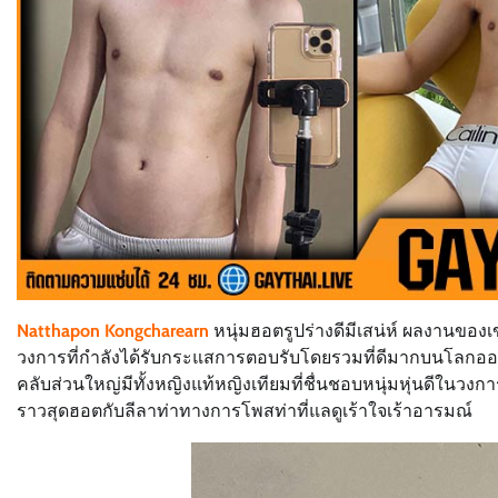
Natthapon Kongcharearn
หนุ่มฮอตรูปร่างดีมีเสน่ห์ ผลงานของเ
วงการที่กำลังได้รับกระแสการตอบรับโดยรวมที่ดีมากบนโลกออ
คลับส่วนใหญ่มีทั้งหญิงแท้หญิงเทียมที่ชื่นชอบหนุ่มหุ่นดีในวง
ราวสุดฮอตกับลีลาท่าทางการโพสท่าที่แลดูเร้าใจเร้าอารมณ์