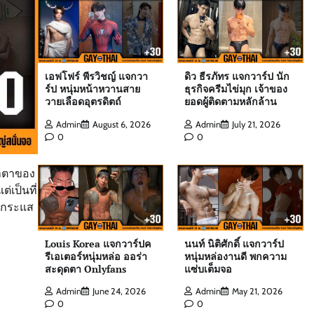
ต๊อด ปนพงศ์ แจกวาร์ป เจ้าของ W Clinic
เอฟโฟร์ พีรวิชญ์ แจกวา
ดิว ธีรภัทร แจกวาร์ป นัก
หนุ่มฟิตหุ่นล่ำจากจอวาไรตี้
ร์ป หนุ่มหน้าหวานสาย
ธุรกิจครีมไข่มุก เจ้าของ
Admin
August 6, 2026
0
วายเลือดอุตรดิตถ์
ยอดผู้ติดตามหลักล้าน
Admin
August 6, 2026
Admin
July 21, 2026
0
0
เอฟโฟร์ พีรวิชญ์ แจกวาร์ป หนุ่มหน้าหวาน
สายวายเลือดอุตรดิตถ์
้าตาของ
Admin
August 6, 2026
0
่เป็นที่
วยกระแส
ดิว ธีรภัทร แจกวาร์ป นักธุรกิจครีมไข่มุก
Louis Korea แจกวาร์ปค
นนท์ นิติศักดิ์ แจกวาร์ป
เจ้าของยอดผู้ติดตามหลักล้าน
รีเอเตอร์หนุ่มหล่อ ออร่า
หนุ่มหล่องานดี พกความ
Admin
July 21, 2026
0
สะดุดตา Onlyfans
แซ่บเต็มจอ
Admin
June 24, 2026
Admin
May 21, 2026
0
0