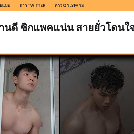
ยแบบ
ดาว TWITTER
ดาว ONLYFANS
งานดี ซิกแพคแน่น สายยั่วโดนใ