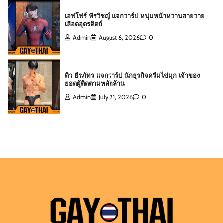
ดิว ธีรภัทร แจกวาร์ป นักธุรกิจครีมไข่มุก เจ้าของ
ยอดผู้ติดตามหลักล้าน
Admin
July 21, 2026
0
สกาย พิเชษฐ์ แจกวาร์ป Top 10 Mister
International Thailand 2025
Admin
August 6, 2026
0
ต๊อด ปนพงศ์ แจกวาร์ป เจ้าของ W Clinic หนุ่มฟิตหุ่น
ล่ำจากจอวาไรตี้
Admin
August 6, 2026
0
เอฟโฟร์ พีรวิชญ์ แจกวาร์ป หนุ่มหน้าหวานสายวาย
เลือดอุตรดิตถ์
Admin
August 6, 2026
0