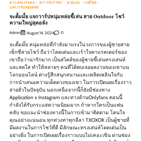
ดาว ONLYFANS
ดาว TWITTER
นายแบบ
เกย์ไทย
แจกวาร์ปหนุ่มหล่อ
จะตั้มมั้ย แจกวาร์ปหนุ่มหล่อขี้เล่น สาย Outdoor โชว์
ความใหญ่สุดอลัง
Admin
0
August 14, 2024
จะตั้มมั้ย หนุ่มหล่อที่กำลังมาแรงในวงการของผู้ชายสาย
เซ็กซี่สายโชว์ ถือว่าโดดเด่นและเร้าใจคาแรคเตอร์ของ
เขาถือว่าน่ารักมาก เป็นสไตล์ของผู้ชายขี้เล่นทรงเสน่ห์
และสดใส ทำให้หลายๆ คนที่ได้พบเจอผลงานของเขาบน
โลกออนไลน์ ต่างรู้สึกสนุกสนานและเพลิดเพลินใจกับ
การนำเสนอความเด็ดดวงของเขา ในการเปิดเผยเรื่องราว
สายยั่วในปัจจุบัน นอกเหนือจากนี้ก็ยังมีช่องทาง
Application x Instagram และทางด้านOnlyfans ตอนนี้
กำลังได้รับกระแสความนิยมมาก ถ้าหากใครเป็นแฟน
คลับ ขอแนะนำช่องทางนี้ในการเข้ามาติดตาม โดนใจ
คุณอย่างแน่นอน ทุกท่วงท่าทุกลีลา TXOXOK เป็นผู้ชายที่
มีผลงานในการโชว์ที่ดี มีลักษณะทรงเสน่ห์โดดเด่นเป็น
อย่างยิ่ง ในการเปิดเผยเรื่องราวแบบไม่เคอะเขิน ผ่านช่อง