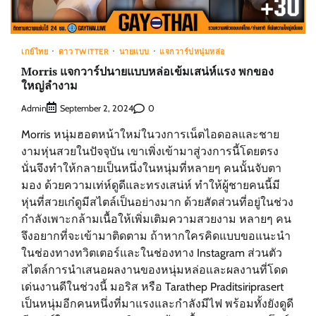
เกย์ไทย
ดาว TWITTER
นายแบบ
แจกวาร์ปหนุ่มหล่อ
Morris แจกวาร์ปนายแบบหล่อเข้มเสน่ห์แรง พกของ
ใหญ่ลำงาม
Admin
0
September 2, 2024
Morris หนุ่มฮอตหน้าใหม่ในวงการเน็ตไอดอลและชาย
งามหุ่นสวยในปัจจุบัน เขาเพิ่งเข้ามาสู่วงการนี้โดยตรง
นั่นจึงทำให้กลายเป็นหนึ่งในหนุ่มที่หลายๆ คนนั้นจับตา
มอง ด้วยความเท่ห์ดูดีและทรงเสน่ห์ ทำให้ผู้ชายคนนี้มี
หุ่นที่สวยเก๋ดูมีสไตล์เป็นอย่างมาก ด้วยสัดส่วนที่อยู่ในช่วง
กำลังเพาะกล้ามเนื้อให้เพิ่มเติมความสวยงาม หลายๆ คน
จึงอยากที่จะเข้ามาติดตาม ถ้าหากใครคิดแบบขอแนะนำ
ในช่องทางทวิตเตอร์และในช่องทาง Instagram ส่วนตัว
สไตล์การนำเสนอผลงานของหนุ่มหล่อและผลงานที่โดด
เด่นงานดีในช่วงนี้ มอริส หรือ Tarathep Praditsiriprasert
เป็นหนุ่มอีกคนหนึ่งที่มาแรงและกำลังมีไฟ พร้อมทั้งยังดูดี