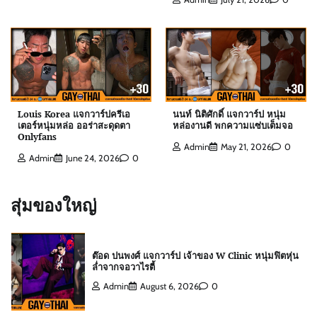
ดิว ธีรภัทร แจกวาร์ป นักธุรกิจครีมไข่มุก เจ้าของ
ยอดผู้ติดตามหลักล้าน
Admin
July 21, 2026
0
สกาย พิเชษฐ์ แจกวาร์ป Top 10 Mister
International Thailand 2025
Louis Korea แจกวาร์ปครีเอ
นนท์ นิติศักดิ์ แจกวาร์ป หนุ่ม
Admin
August 6, 2026
0
เตอร์หนุ่มหล่อ ออร่าสะดุดตา
หล่องานดี พกความแซ่บเต็มจอ
Onlyfans
Admin
May 21, 2026
0
Admin
June 24, 2026
0
ต๊อด ปนพงศ์ แจกวาร์ป เจ้าของ W Clinic หนุ่มฟิตหุ่น
ล่ำจากจอวาไรตี้
สุ่มของใหญ่
Admin
August 6, 2026
0
เอฟโฟร์ พีรวิชญ์ แจกวาร์ป หนุ่มหน้าหวานสายวาย
เลือดอุตรดิตถ์
Admin
August 6, 2026
0