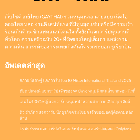
เว็บไซต์ เกย์ไทย (GAYTHAI) รวมหนุ่มหล่อ นายแบบ เน็ตไอ
ดิว ธีรภัทร แจกวาร์ป นักธุรกิจครีมไข่มุก เจ้าของ
ดอลไทย หล่อ งานดี เสน่ห์แรง ที่มีหุ่นสุดแซ่บ หรือมีความเร้า
ยอดผู้ติดตามหลักล้าน
ร้อนเกินต้าน ซิกแพคแน่นโดนใจ ทั้งยังมีแจกวาร์ปหุ่นงานดี
Admin
July 21, 2026
0
ทั่วโลก ความสยิวฉบับ 20+ ที่งัดของใหญ่เต็มตา แหล่งรวม
ความฟิน สวรรค์ของกระเทยเก้งคันกีทรงกระบอก รูเรียกดุ้น
อัพเดตล่าสุด
สกาย พิเชษฐ์ แจกวาร์ป Top 10 Mister International Thailand 2025
ต๊อด ปนพงศ์ แจกวาร์ป เจ้าของ W Clinic หนุ่มฟิตหุ่นล่ำจากจอวาไรตี้
เอฟโฟร์ พีรวิชญ์ แจกวาร์ป หนุ่มหน้าหวานสายวายเลือดอุตรดิตถ์
ดิว ธีรภัทร แจกวาร์ป นักธุรกิจครีมไข่มุก เจ้าของยอดผู้ติดตามหลัก
ล้าน
Louis Korea แจกวาร์ปครีเอเตอร์หนุ่มหล่อ ออร่าสะดุดตา Onlyfans