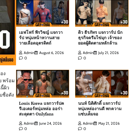
หนุ่มฟิตหุ่นล่ำจากจอวาไรตี้
Admin
August 6, 2026
0
เอฟโฟร์ พีรวิชญ์ แจกวาร์ป หนุ่มหน้าหวาน
เอฟโฟร์ พีรวิชญ์ แจกวา
ดิว ธีรภัทร แจกวาร์ป นัก
สายวายเลือดอุตรดิตถ์
ร์ป หนุ่มหน้าหวานสาย
ธุรกิจครีมไข่มุก เจ้าของ
วายเลือดอุตรดิตถ์
ยอดผู้ติดตามหลักล้าน
Admin
August 6, 2026
0
Admin
August 6, 2026
Admin
July 21, 2026
0
0
ดิว ธีรภัทร แจกวาร์ป นักธุรกิจครีมไข่มุก
เจ้าของยอดผู้ติดตามหลักล้าน
ของ
ย พร้อม
Admin
July 21, 2026
0
ี้ผิว
ชื่อดัง
สกาย พิเชษฐ์ แจกวาร์ป Top 10 Mister
Louis Korea แจกวาร์ปค
นนท์ นิติศักดิ์ แจกวาร์ป
International Thailand 2025
รีเอเตอร์หนุ่มหล่อ ออร่า
หนุ่มหล่องานดี พกความ
สะดุดตา Onlyfans
แซ่บเต็มจอ
Admin
August 6, 2026
0
Admin
June 24, 2026
Admin
May 21, 2026
0
0