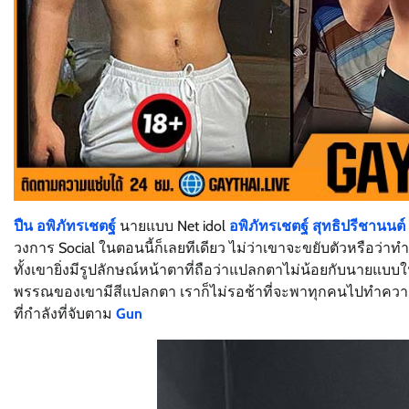
ปืน อพิภัทรเชตฐ์
นายแบบ Net idol
อพิภัทรเชตฐ์ สุทธิปรีชานนต์
วงการ Social ในตอนนี้ก็เลยทีเดียว ไม่ว่าเขาจะขยับตัวหรือว่า
ทั้งเขายิ่งมีรูปลักษณ์หน้าตาที่ถือว่าแปลกตาไม่น้อยกับนายแบบในย
พรรณของเขามีสีแปลกตา เราก็ไม่รอช้าที่จะพาทุกคนไปทำความรู้จั
ที่กำลังที่จับตาม
Gun