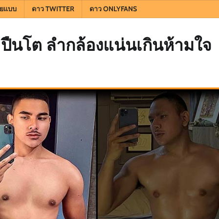
ยแบบ
ดาว TWITTER
ดาว ONLYFANS
ม ปืนโต ลำกล้องแน่นเกินห้ามใจ