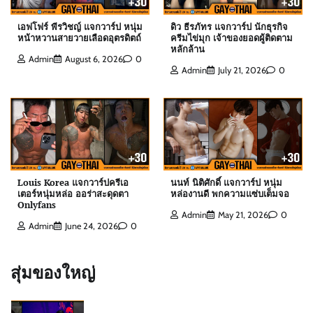
เลือดอุตรดิตถ์
Admin
August 6, 2026
0
เอฟโฟร์ พีรวิชญ์ แจกวาร์ป หนุ่ม
ดิว ธีรภัทร แจกวาร์ป นักธุรกิจ
หน้าหวานสายวายเลือดอุตรดิตถ์
ครีมไข่มุก เจ้าของยอดผู้ติดตาม
หลักล้าน
Admin
August 6, 2026
0
Admin
July 21, 2026
0
ดิว ธีรภัทร แจกวาร์ป นักธุรกิจครีมไข่มุก เจ้าของ
ยอดผู้ติดตามหลักล้าน
Admin
July 21, 2026
0
สกาย พิเชษฐ์ แจกวาร์ป Top 10 Mister
International Thailand 2025
Louis Korea แจกวาร์ปครีเอ
นนท์ นิติศักดิ์ แจกวาร์ป หนุ่ม
Admin
August 6, 2026
0
เตอร์หนุ่มหล่อ ออร่าสะดุดตา
หล่องานดี พกความแซ่บเต็มจอ
Onlyfans
Admin
May 21, 2026
0
Admin
June 24, 2026
0
ต๊อด ปนพงศ์ แจกวาร์ป เจ้าของ W Clinic หนุ่มฟิตหุ่น
ล่ำจากจอวาไรตี้
สุ่มของใหญ่
Admin
August 6, 2026
0