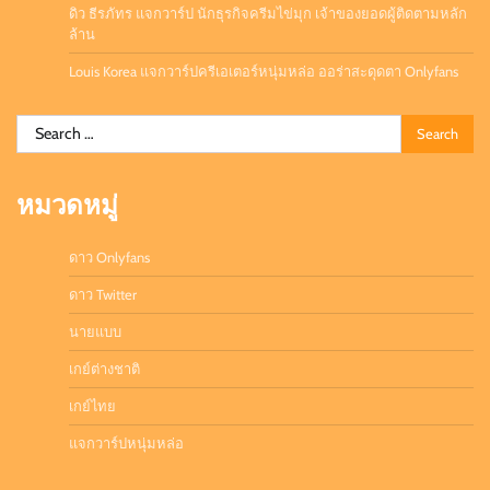
ดิว ธีรภัทร แจกวาร์ป นักธุรกิจครีมไข่มุก เจ้าของยอดผู้ติดตามหลัก
ล้าน
Louis Korea แจกวาร์ปครีเอเตอร์หนุ่มหล่อ ออร่าสะดุดตา Onlyfans
Search
for:
หมวดหมู่
ดาว Onlyfans
ดาว Twitter
นายแบบ
เกย์ต่างชาติ
เกย์ไทย
แจกวาร์ปหนุ่มหล่อ