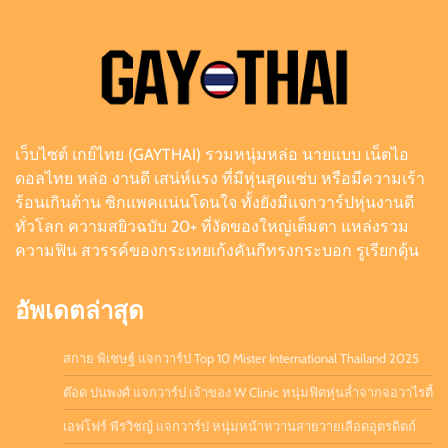
เอฟโฟร์ พีรวิชญ์ แจกวาร์ป หนุ่มหน้าหวานสายวาย
เลือดอุตรดิตถ์
Admin
August 6, 2026
0
เว็บไซต์ เกย์ไทย (GAYTHAI) รวมหนุ่มหล่อ นายแบบ เน็ตไอ
ดิว ธีรภัทร แจกวาร์ป นักธุรกิจครีมไข่มุก เจ้าของ
ดอลไทย หล่อ งานดี เสน่ห์แรง ที่มีหุ่นสุดแซ่บ หรือมีความเร้า
ยอดผู้ติดตามหลักล้าน
ร้อนเกินต้าน ซิกแพคแน่นโดนใจ ทั้งยังมีแจกวาร์ปหุ่นงานดี
Admin
July 21, 2026
0
ทั่วโลก ความสยิวฉบับ 20+ ที่งัดของใหญ่เต็มตา แหล่งรวม
ความฟิน สวรรค์ของกระเทยเก้งคันกีทรงกระบอก รูเรียกดุ้น
อัพเดตล่าสุด
สกาย พิเชษฐ์ แจกวาร์ป Top 10 Mister International Thailand 2025
ต๊อด ปนพงศ์ แจกวาร์ป เจ้าของ W Clinic หนุ่มฟิตหุ่นล่ำจากจอวาไรตี้
เอฟโฟร์ พีรวิชญ์ แจกวาร์ป หนุ่มหน้าหวานสายวายเลือดอุตรดิตถ์