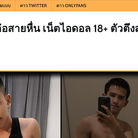
ยแบบ
ดาว TWITTER
ดาว ONLYFANS
ล่อสายหื่น เน็ตไอดอล 18+ ตัวตึง