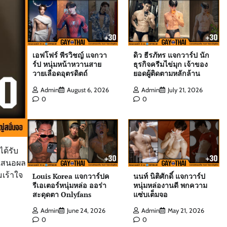
หนุ่มฟิตหุ่นล่ำจากจอวาไรตี้
Admin
August 6, 2026
0
เอฟโฟร์ พีรวิชญ์ แจกวาร์ป หนุ่มหน้าหวาน
เอฟโฟร์ พีรวิชญ์ แจกวา
ดิว ธีรภัทร แจกวาร์ป นัก
สายวายเลือดอุตรดิตถ์
ร์ป หนุ่มหน้าหวานสาย
ธุรกิจครีมไข่มุก เจ้าของ
วายเลือดอุตรดิตถ์
ยอดผู้ติดตามหลักล้าน
Admin
August 6, 2026
0
Admin
August 6, 2026
Admin
July 21, 2026
0
0
ดิว ธีรภัทร แจกวาร์ป นักธุรกิจครีมไข่มุก
เจ้าของยอดผู้ติดตามหลักล้าน
Admin
July 21, 2026
0
ด้รับ
นำเสนอผล
สกาย พิเชษฐ์ แจกวาร์ป Top 10 Mister
เร้าใจ
Louis Korea แจกวาร์ปค
นนท์ นิติศักดิ์ แจกวาร์ป
International Thailand 2025
รีเอเตอร์หนุ่มหล่อ ออร่า
หนุ่มหล่องานดี พกความ
สะดุดตา Onlyfans
แซ่บเต็มจอ
Admin
August 6, 2026
0
Admin
June 24, 2026
Admin
May 21, 2026
0
0