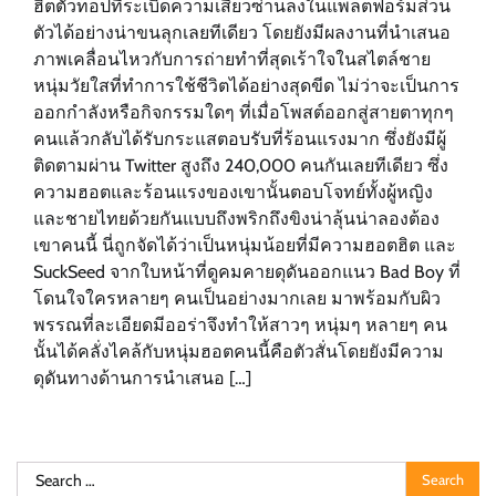
ฮิตตัวท็อปที่ระเบิดความเสียวซ่านลงในแพลตฟอร์มส่วน
ตัวได้อย่างน่าขนลุกเลยทีเดียว โดยยังมีผลงานที่นำเสนอ
ภาพเคลื่อนไหวกับการถ่ายทำที่สุดเร้าใจในสไตล์ชาย
หนุ่มวัยใสที่ทำการใช้ชีวิตได้อย่างสุดขีด ไม่ว่าจะเป็นการ
ออกกำลังหรือกิจกรรมใดๆ ที่เมื่อโพสต์ออกสู่สายตาทุกๆ
คนแล้วกลับได้รับกระแสตอบรับที่ร้อนแรงมาก ซึ่งยังมีผู้
ติดตามผ่าน Twitter สูงถึง 240,000 คนกันเลยทีเดียว ซึ่ง
ความฮอตและร้อนแรงของเขานั้นตอบโจทย์ทั้งผู้หญิง
และชายไทยด้วยกันแบบถึงพริกถึงขิงน่าลุ้นน่าลองต้อง
เขาคนนี้ นี่ถูกจัดได้ว่าเป็นหนุ่มน้อยที่มีความฮอตฮิต และ
SuckSeed จากใบหน้าที่ดูคมคายดุดันออกแนว Bad Boy ที่
โดนใจใครหลายๆ คนเป็นอย่างมากเลย มาพร้อมกับผิว
พรรณที่ละเอียดมีออร่าจึงทำให้สาวๆ หนุ่มๆ หลายๆ คน
นั้นได้คลั่งไคล้กับหนุ่มฮอตคนนี้คือตัวสั่นโดยยังมีความ
ดุดันทางด้านการนำเสนอ […]
Search