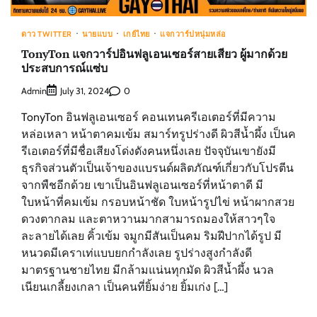
ดาว TWITTER
นายแบบ
เกย์ไทย
แจกวาร์ปหนุ่มหล่อ
TonyTon แจกวาร์ปอินฟลูเอนเซอร์สายเสียว ผู้มากด้วย
ประสบการณ์แซ่บ
Admin
0
July 31, 2024
TonyTon อินฟลูเอนเซอร์ คอนเทนครีเอเตอร์ที่มีความ
หล่อเหลา หน้าตาคมเข้ม สมาร์ทรูปร่างดี ผิวสีน้ำผึ้ง เป็นค
รีเอเตอร์ที่มีชื่อเสียงโด่งดังคนหนึ่งเลย ปัจจุบันเขายังมี
ธุรกิจส่วนตัวเป็นเจ้าของแบรนด์ผลิตภัณฑ์เกี่ยวกับโปรตีน
จากพืชอีกด้วย เขาเป็นอินฟลูเอนเซอร์ที่หน้าตาดี มี
ใบหน้าที่คมเข้ม กรอบหน้าชัด ใบหน้ารูปไข่ หน้าผากสวย
ดวงตากลม และตาหวานมากสามารถมองให้สาวๆใจ
ละลายได้เลย คิ้วเข้ม จมูกมีสันเป็นคม ริมฝีปากได้รูป มี
หนวดมีเคราเท่แบบยกกำลังเลย รูปร่างสูงกำลังดี
มาตรฐานชายไทย มีกล้ามแน่นทุกมัด ผิวสีน้ำผึ้ง นวล
เนียนเกลี้ยงเกลา เป็นคนที่ยิ้มง่าย ยิ้มเก่ง […]