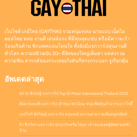
เลือดอุตรดิตถ์
Admin
August 6, 2026
0
เว็บไซต์ เกย์ไทย (GAYTHAI) รวมหนุ่มหล่อ นายแบบ เน็ตไอ
ดิว ธีรภัทร แจกวาร์ป นักธุรกิจครีมไข่มุก เจ้าของ
ดอลไทย หล่อ งานดี เสน่ห์แรง ที่มีหุ่นสุดแซ่บ หรือมีความเร้า
ยอดผู้ติดตามหลักล้าน
ร้อนเกินต้าน ซิกแพคแน่นโดนใจ ทั้งยังมีแจกวาร์ปหุ่นงานดี
Admin
July 21, 2026
0
ทั่วโลก ความสยิวฉบับ 20+ ที่งัดของใหญ่เต็มตา แหล่งรวม
ความฟิน สวรรค์ของกระเทยเก้งคันกีทรงกระบอก รูเรียกดุ้น
อัพเดตล่าสุด
สกาย พิเชษฐ์ แจกวาร์ป Top 10 Mister International Thailand 2025
ต๊อด ปนพงศ์ แจกวาร์ป เจ้าของ W Clinic หนุ่มฟิตหุ่นล่ำจากจอวาไรตี้
เอฟโฟร์ พีรวิชญ์ แจกวาร์ป หนุ่มหน้าหวานสายวายเลือดอุตรดิตถ์
ดิว ธีรภัทร แจกวาร์ป นักธุรกิจครีมไข่มุก เจ้าของยอดผู้ติดตามหลัก
ล้าน