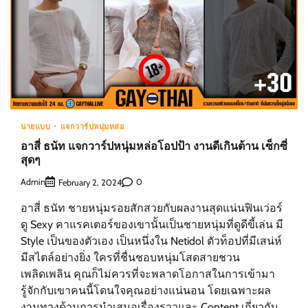
นายแบบ
แจกวาร์ปหนุ่มหล่อ
อาสี่ ธนัท แจกวาร์ปหนุ่มหล่อโอปป้า งานดีเกินต้าน เซ็กซี่
สุดๆ
Admin
0
February 2, 2024
อาสี่ ธนัท ชายหนุ่มรอยสักสวยกับผลงานสุดแน่นฟินเว่อร์
ดู Sexy คาแรคเตอร์ของเขานั้นเป็นชายหนุ่มที่ดูดีขี้เล่น มี
Style เป็นของตัวเอง เป็นหนึ่งใน Netidol ตัวท็อปที่มีเสน่ห์
มีสไตล์อย่างยิ่ง ใครที่ชื่นชอบหนุ่มโสดสายชวน
เพลิดเพลิน คุณก็ไม่ควรที่จะพลาดโอกาสในการเข้ามา
รู้จักกับเขาคนนี้โดนใจคุณอย่างแน่นอน โดยเฉพาะผล
งานทางด้านการนำเสนอเรื่องราวและ Content เกี่ยวกับ