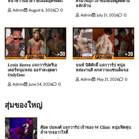
หน้าหวานสายวายเลือดอุตรดิตถ์
ครีมไข่มุก เจ้าของยอดผู้ติดตาม
หลักล้าน
Admin
August 6, 2026
0
Admin
July 21, 2026
0
ดิว ธีรภัทร แจกวาร์ป นักธุรกิจครีมไข่มุก เจ้าของ
ยอดผู้ติดตามหลักล้าน
Admin
July 21, 2026
0
สกาย พิเชษฐ์ แจกวาร์ป Top 10 Mister
International Thailand 2025
Louis Korea แจกวาร์ปครีเอ
นนท์ นิติศักดิ์ แจกวาร์ป หนุ่ม
Admin
August 6, 2026
0
เตอร์หนุ่มหล่อ ออร่าสะดุดตา
หล่องานดี พกความแซ่บเต็มจอ
Onlyfans
Admin
May 21, 2026
0
Admin
June 24, 2026
0
ต๊อด ปนพงศ์ แจกวาร์ป เจ้าของ W Clinic หนุ่มฟิตหุ่น
ล่ำจากจอวาไรตี้
สุ่มของใหญ่
Admin
August 6, 2026
0
เอฟโฟร์ พีรวิชญ์ แจกวาร์ป หนุ่มหน้าหวานสายวาย
เลือดอุตรดิตถ์