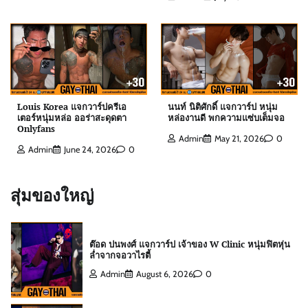
เลือดอุตรดิตถ์
Admin
August 6, 2026
0
ดิว ธีรภัทร แจกวาร์ป นักธุรกิจครีมไข่มุก เจ้าของ
ยอดผู้ติดตามหลักล้าน
Louis Korea แจกวาร์ปครีเอ
นนท์ นิติศักดิ์ แจกวาร์ป หนุ่ม
Admin
July 21, 2026
0
เตอร์หนุ่มหล่อ ออร่าสะดุดตา
หล่องานดี พกความแซ่บเต็มจอ
Onlyfans
Admin
May 21, 2026
0
Admin
June 24, 2026
0
สกาย พิเชษฐ์ แจกวาร์ป Top 10 Mister
International Thailand 2025
สุ่มของใหญ่
Admin
August 6, 2026
0
ต๊อด ปนพงศ์ แจกวาร์ป เจ้าของ W Clinic หนุ่มฟิตหุ่น
ล่ำจากจอวาไรตี้
Admin
August 6, 2026
0