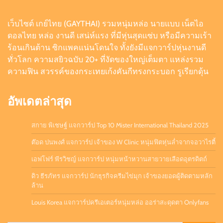
เว็บไซต์ เกย์ไทย (GAYTHAI) รวมหนุ่มหล่อ นายแบบ เน็ตไอ
เอฟโฟร์ พีรวิชญ์ แจกวาร์ป หนุ่มหน้าหวานสายวาย
ดอลไทย หล่อ งานดี เสน่ห์แรง ที่มีหุ่นสุดแซ่บ หรือมีความเร้า
เลือดอุตรดิตถ์
ร้อนเกินต้าน ซิกแพคแน่นโดนใจ ทั้งยังมีแจกวาร์ปหุ่นงานดี
Admin
August 6, 2026
0
ทั่วโลก ความสยิวฉบับ 20+ ที่งัดของใหญ่เต็มตา แหล่งรวม
ความฟิน สวรรค์ของกระเทยเก้งคันกีทรงกระบอก รูเรียกดุ้น
ดิว ธีรภัทร แจกวาร์ป นักธุรกิจครีมไข่มุก เจ้าของ
ยอดผู้ติดตามหลักล้าน
อัพเดตล่าสุด
Admin
July 21, 2026
0
สกาย พิเชษฐ์ แจกวาร์ป Top 10 Mister International Thailand 2025
ต๊อด ปนพงศ์ แจกวาร์ป เจ้าของ W Clinic หนุ่มฟิตหุ่นล่ำจากจอวาไรตี้
เอฟโฟร์ พีรวิชญ์ แจกวาร์ป หนุ่มหน้าหวานสายวายเลือดอุตรดิตถ์
ดิว ธีรภัทร แจกวาร์ป นักธุรกิจครีมไข่มุก เจ้าของยอดผู้ติดตามหลัก
ล้าน
Louis Korea แจกวาร์ปครีเอเตอร์หนุ่มหล่อ ออร่าสะดุดตา Onlyfans