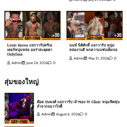
เอฟโฟร์ พีรวิชญ์ แจกวาร์ป หนุ่มหน้าหวานสายวาย
เลือดอุตรดิตถ์
Admin
August 6, 2026
0
ดิว ธีรภัทร แจกวาร์ป นักธุรกิจครีมไข่มุก เจ้าของ
ยอดผู้ติดตามหลักล้าน
Louis Korea แจกวาร์ปครีเอ
นนท์ นิติศักดิ์ แจกวาร์ป หนุ่ม
Admin
July 21, 2026
0
เตอร์หนุ่มหล่อ ออร่าสะดุดตา
หล่องานดี พกความแซ่บเต็มจอ
Onlyfans
Admin
May 21, 2026
0
Admin
June 24, 2026
0
สกาย พิเชษฐ์ แจกวาร์ป Top 10 Mister
International Thailand 2025
สุ่มของใหญ่
Admin
August 6, 2026
0
ต๊อด ปนพงศ์ แจกวาร์ป เจ้าของ W Clinic หนุ่มฟิตหุ่น
ล่ำจากจอวาไรตี้
Admin
August 6, 2026
0