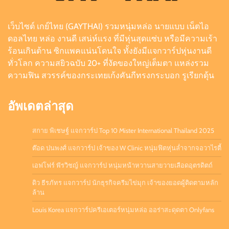
เว็บไซต์ เกย์ไทย (GAYTHAI) รวมหนุ่มหล่อ นายแบบ เน็ตไอ
เอฟโฟร์ พีรวิชญ์ แจกวาร์ป หนุ่มหน้าหวานสายวาย
ดอลไทย หล่อ งานดี เสน่ห์แรง ที่มีหุ่นสุดแซ่บ หรือมีความเร้า
เลือดอุตรดิตถ์
ร้อนเกินต้าน ซิกแพคแน่นโดนใจ ทั้งยังมีแจกวาร์ปหุ่นงานดี
Admin
August 6, 2026
0
ทั่วโลก ความสยิวฉบับ 20+ ที่งัดของใหญ่เต็มตา แหล่งรวม
ความฟิน สวรรค์ของกระเทยเก้งคันกีทรงกระบอก รูเรียกดุ้น
ดิว ธีรภัทร แจกวาร์ป นักธุรกิจครีมไข่มุก เจ้าของ
ยอดผู้ติดตามหลักล้าน
อัพเดตล่าสุด
Admin
July 21, 2026
0
สกาย พิเชษฐ์ แจกวาร์ป Top 10 Mister International Thailand 2025
ต๊อด ปนพงศ์ แจกวาร์ป เจ้าของ W Clinic หนุ่มฟิตหุ่นล่ำจากจอวาไรตี้
เอฟโฟร์ พีรวิชญ์ แจกวาร์ป หนุ่มหน้าหวานสายวายเลือดอุตรดิตถ์
ดิว ธีรภัทร แจกวาร์ป นักธุรกิจครีมไข่มุก เจ้าของยอดผู้ติดตามหลัก
ล้าน
Louis Korea แจกวาร์ปครีเอเตอร์หนุ่มหล่อ ออร่าสะดุดตา Onlyfans