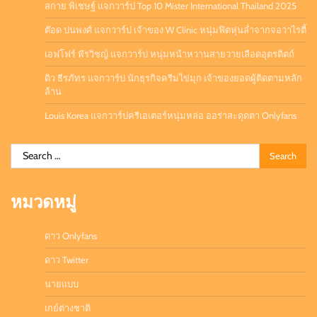
สกาย พิเชษฐ์ แจกวาร์ป Top 10 Mister International Thailand 2025
ต๊อด ปนพงศ์ แจกวาร์ป เจ้าของ W Clinic หนุ่มฟิตหุ่นล่ำจากจอวาไรตี้
เอฟโฟร์ พีรวิชญ์ แจกวาร์ป หนุ่มหน้าหวานสายวายเลือดอุตรดิตถ์
ดิว ธีรภัทร แจกวาร์ป นักธุรกิจครีมไข่มุก เจ้าของยอดผู้ติดตามหลัก
ล้าน
Louis Korea แจกวาร์ปครีเอเตอร์หนุ่มหล่อ ออร่าสะดุดตา Onlyfans
Search
for:
หมวดหมู่
ดาว Onlyfans
ดาว Twitter
นายแบบ
เกย์ต่างชาติ