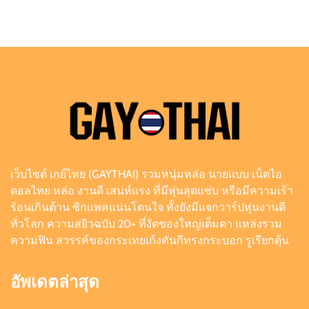
ต๊อด ปนพงศ์ แจกวาร์ป เจ้าของ W Clinic หนุ่มฟิตหุ่น
ล่ำจากจอวาไรตี้
Admin
August 6, 2026
0
เอฟโฟร์ พีรวิชญ์ แจกวาร์ป หนุ่มหน้าหวานสายวาย
เลือดอุตรดิตถ์
Admin
August 6, 2026
0
เว็บไซต์ เกย์ไทย (GAYTHAI) รวมหนุ่มหล่อ นายแบบ เน็ตไอ
ดิว ธีรภัทร แจกวาร์ป นักธุรกิจครีมไข่มุก เจ้าของ
ดอลไทย หล่อ งานดี เสน่ห์แรง ที่มีหุ่นสุดแซ่บ หรือมีความเร้า
ยอดผู้ติดตามหลักล้าน
ร้อนเกินต้าน ซิกแพคแน่นโดนใจ ทั้งยังมีแจกวาร์ปหุ่นงานดี
Admin
July 21, 2026
0
ทั่วโลก ความสยิวฉบับ 20+ ที่งัดของใหญ่เต็มตา แหล่งรวม
ความฟิน สวรรค์ของกระเทยเก้งคันกีทรงกระบอก รูเรียกดุ้น
อัพเดตล่าสุด