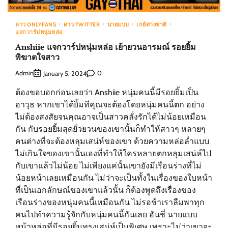
ดาว ONLYFANS
ดาว TWITTER
นายแบบ
เกย์ต่างชาติ
แจกวาร์ปหนุ่มหล่อ
Anshiie แจกวาร์ปหนุ่มหล่อ เย้ายวนอารมณ์ รอยยิ้ม
พิฆาตใจสาว
Admin
0
January 5, 2024
ต้องขอบอกก่อนเลยว่า Anshiie หนุ่มคนนี้มีรอยยิ้มเป็น
อาวุธ หากเขาได้ยิ้มทีคุณจะต้องโดยหนุ่มคนนี้ตก อย่าง
ไม่ต้องสงสัยจนคุณอาจเป็นสาวคลั่งรักได้ไม่น้อยเหมือน
กัน กับรอยยิ้มสุดยั่วยวนของเขานั้นก็ทำให้สาวๆ หลายๆ
คนต่างที่จะต้องหลุมเสน่ห์ของเขา ด้วยความหล่อล่ำแบบ
ไม่เกินใจของเขานั้นเองที่ทำให้ใครหลายตกหลุมเสน่ห์ไป
กับเขาแล้วไม่น้อย ไม่เพียงแค่นั้นเขายังมีเรือนร่างที่ไม่
น้อยหน้าเลยเหมือนกัน ไม่ว่าจะเป็นทั้งในเรื่องของใบหน้า
ที่เป็นเอกลักษณ์ของเขาแล้วนั้น ก็ต้องพูดถึงเรื่องของ
เรือนร่างของหนุ่มคนนี้เหมือนกัน ไม่รอช้าเราลืมพาทุก
คนไปทำความรู้จักกับหนุ่มคนนี้กันเลย อันชี่ นายแบบ
หน้าหล่อที่มีรอยยิ้มทรงเสน่ห์เป็นพิเศษ เพราะไม่ว่าเขาจะ