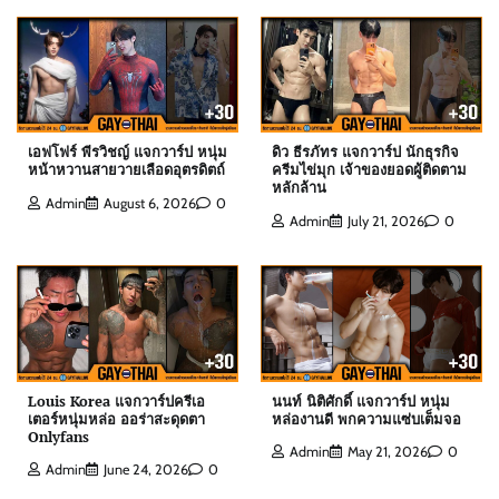
Admin
August 6, 2026
0
เอฟโฟร์ พีรวิชญ์ แจกวาร์ป หนุ่มหน้าหวานสายวาย
เลือดอุตรดิตถ์
Admin
August 6, 2026
0
เอฟโฟร์ พีรวิชญ์ แจกวาร์ป หนุ่ม
ดิว ธีรภัทร แจกวาร์ป นักธุรกิจ
หน้าหวานสายวายเลือดอุตรดิตถ์
ครีมไข่มุก เจ้าของยอดผู้ติดตาม
หลักล้าน
Admin
August 6, 2026
0
Admin
July 21, 2026
0
ดิว ธีรภัทร แจกวาร์ป นักธุรกิจครีมไข่มุก เจ้าของ
ยอดผู้ติดตามหลักล้าน
Admin
July 21, 2026
0
สกาย พิเชษฐ์ แจกวาร์ป Top 10 Mister
International Thailand 2025
Louis Korea แจกวาร์ปครีเอ
นนท์ นิติศักดิ์ แจกวาร์ป หนุ่ม
Admin
August 6, 2026
0
เตอร์หนุ่มหล่อ ออร่าสะดุดตา
หล่องานดี พกความแซ่บเต็มจอ
Onlyfans
Admin
May 21, 2026
0
Admin
June 24, 2026
0
ต๊อด ปนพงศ์ แจกวาร์ป เจ้าของ W Clinic หนุ่มฟิตหุ่น