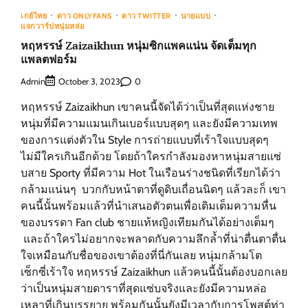
เกย์ไทย
ดาว ONLYFANS
ดาว TWITTER
นายแบบ
แจกวาร์ปหนุ่มหล่อ
หฤหรรษ์ Zaizaikhun หนุ่มซิกแพคแน่น จัดเต็มทุก
แพลตฟอร์ม
Admin
0
October 3, 2023
หฤหรรษ์ Zaizaikhun เขาคนนี้จัดได้ว่าเป็นที่สุดแห่งชาย
หนุ่มที่มีความแมนเกินเบอร์แบบสุดๆ และยังมีความเทพ
ของการแต่งตัวใน Style การถ่ายแบบที่เร้าใจแบบสุดๆ
ไม่มีใครเกินอีกด้วย โดยถ้าใครกำลังมองหาหนุ่มสายแซ่
บสาย Sporty ที่มีความ Hot ในเรือนร่างชนิดที่เรียกได้ว่า
กล้ามแน่นๆ บวกกับหน้าตาที่ดูดิบเถื่อนนิดๆ แล้วละก็ เขา
คนนี้นั้นพร้อมแล้วที่นำเสนอตัวตนเพื่อเติมเต็มความหื่น
ของบรรดา Fan club ชายแท้หญิงเทียมกันได้อย่างเต็มๆ
และถ้าใครไม่อยากจะพลาดกับความลึกล้ำที่น่าตื่นตาตื่น
ใจเหมือนกับชื่อของเขาต้องที่นี่กันเลย หนุ่มกล้ามโต
เซ็กซี่เร้าใจ หฤหรรษ์ Zaizaikhun แล้วคนนี้นั้นต้องบอกเลย
ว่าเป็นหนุ่มสายดาราที่สุดแซ่บจริงและยังมีความหล่อ
เหลาที่เกินบรรยาย พร้อมกันนั้นยังมีเวลากับการโพสต์ท่า