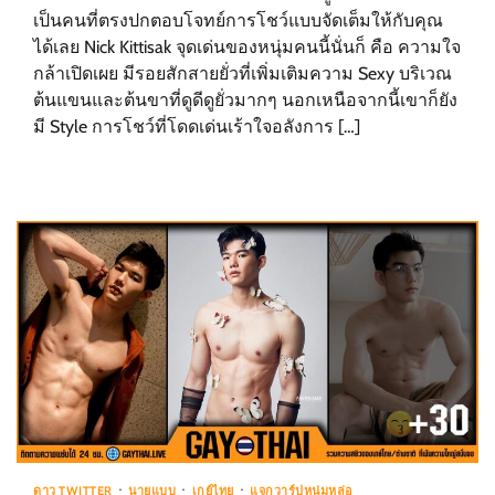
เป็นคนที่ตรงปกตอบโจทย์การโชว์แบบจัดเต็มให้กับคุณ
ได้เลย Nick Kittisak จุดเด่นของหนุ่มคนนี้นั่นก็ คือ ความใจ
กล้าเปิดเผย มีรอยสักสายยั่วที่เพิ่มเติมความ Sexy บริเวณ
ต้นแขนและต้นขาที่ดูดีดูยั่วมากๆ นอกเหนือจากนี้เขาก็ยัง
มี Style การโชว์ที่โดดเด่นเร้าใจอลังการ […]
ดาว TWITTER
นายแบบ
เกย์ไทย
แจกวาร์ปหนุ่มหล่อ