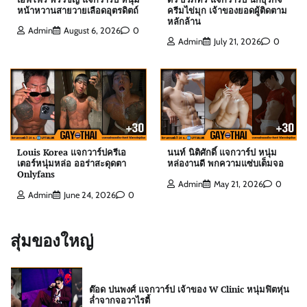
หน้าหวานสายวายเลือดอุตรดิตถ์
ครีมไข่มุก เจ้าของยอดผู้ติดตาม
หลักล้าน
Admin
August 6, 2026
0
Admin
July 21, 2026
0
ดิว ธีรภัทร แจกวาร์ป นักธุรกิจครีมไข่มุก เจ้าของ
ยอดผู้ติดตามหลักล้าน
Admin
July 21, 2026
0
สกาย พิเชษฐ์ แจกวาร์ป Top 10 Mister
International Thailand 2025
Louis Korea แจกวาร์ปครีเอ
นนท์ นิติศักดิ์ แจกวาร์ป หนุ่ม
Admin
August 6, 2026
0
เตอร์หนุ่มหล่อ ออร่าสะดุดตา
หล่องานดี พกความแซ่บเต็มจอ
Onlyfans
Admin
May 21, 2026
0
Admin
June 24, 2026
0
ต๊อด ปนพงศ์ แจกวาร์ป เจ้าของ W Clinic หนุ่มฟิตหุ่น
ล่ำจากจอวาไรตี้
สุ่มของใหญ่
Admin
August 6, 2026
0
เอฟโฟร์ พีรวิชญ์ แจกวาร์ป หนุ่มหน้าหวานสายวาย
เลือดอุตรดิตถ์