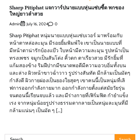
Sharp Pitiphat แจกวาร์ปนายแบบหุ่นแซ่บซี้ด พกของ
ใหญ่ยาวลำสวย
Admin
0
July 16, 2024
Sharp Pitiphat หนุ่มนายแบบหุ่นแซ่บเวอร์ มาพร้อมกับ
หน้าตาหล่อละมุน มีรอยยิ้มพิมพ์ใจ เขาเป็นนายแบบที่
มีหน้าตาน่ารักบ้องแบ๊ว ใบหน้ามีความละมุน รูปหน้าเป็น
ทรงเพชร จมูกเป็นสันโด่ง คิ้วดก ตาเรียวสวย มีรักยิ้มที่
แก้มสองข้าง ริมฝีปากมีขนาดพอดีมีความอวบอิ่มทั้งบน
และล่าง ผิวหน้าขาวฉ่ำวาว รูปร่างสันทัด มีกล้ามเป็นมัดๆ
กำลังดี ผิวกายผ่องเป็นยองใยสุดๆ เขาคนนี้เป็นหนุ่มที่เลิ
ฟการออกกำลังกายมาก ออกกำลังกายตั้งแต่สมัยวัยรุ่น
จนตอนนี้เรียนจบแล้ว และมีร่างกายที่เฟิร์มฟิต กำยำแข็ง
เรง จากหนุ่มน้อยรูปร่างธรรมดากลายเป็นหนุ่มละมุนที่มี
กล้ามแน่นๆ เป็นมัด ๆ […]
Search