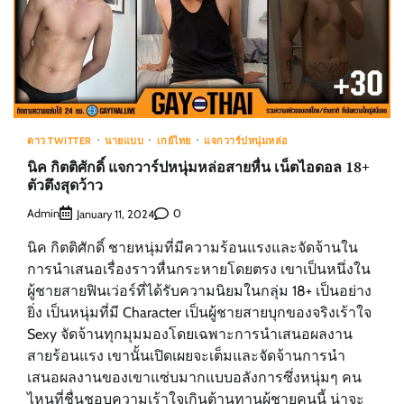
ดาว TWITTER
นายแบบ
เกย์ไทย
แจกวาร์ปหนุ่มหล่อ
นิค กิตติศักดิ์ แจกวาร์ปหนุ่มหล่อสายหื่น เน็ตไอดอล 18+
ตัวตึงสุดว้าว
Admin
0
January 11, 2024
นิค กิตติศักดิ์ ชายหนุ่มที่มีความร้อนแรงและจัดจ้านใน
การนำเสนอเรื่องราวหื่นกระหายโดยตรง เขาเป็นหนึ่งใน
ผู้ชายสายฟินเว่อร์ที่ได้รับความนิยมในกลุ่ม 18+ เป็นอย่าง
ยิ่ง เป็นหนุ่มที่มี Character เป็นผู้ชายสายบุกของจริงเร้าใจ
Sexy จัดจ้านทุกมุมมองโดยเฉพาะการนำเสนอผลงาน
สายร้อนแรง เขานั้นเปิดเผยจะเต็มและจัดจ้านการนำ
เสนอผลงานของเขาแซ่บมากแบบอลังการซึ่งหนุ่มๆ คน
ไหนที่ชื่นชอบความเร้าใจเกินต้านทานผู้ชายคนนี้ น่าจะ