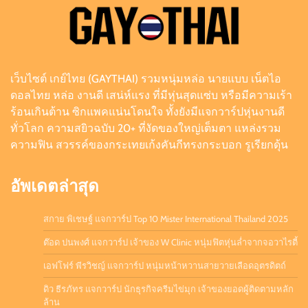
เอฟโฟร์ พีรวิชญ์ แจกวาร์ป หนุ่มหน้าหวานสายวาย
เลือดอุตรดิตถ์
Admin
August 6, 2026
0
เว็บไซต์ เกย์ไทย (GAYTHAI) รวมหนุ่มหล่อ นายแบบ เน็ตไอ
ดิว ธีรภัทร แจกวาร์ป นักธุรกิจครีมไข่มุก เจ้าของ
ดอลไทย หล่อ งานดี เสน่ห์แรง ที่มีหุ่นสุดแซ่บ หรือมีความเร้า
ยอดผู้ติดตามหลักล้าน
ร้อนเกินต้าน ซิกแพคแน่นโดนใจ ทั้งยังมีแจกวาร์ปหุ่นงานดี
Admin
July 21, 2026
0
ทั่วโลก ความสยิวฉบับ 20+ ที่งัดของใหญ่เต็มตา แหล่งรวม
ความฟิน สวรรค์ของกระเทยเก้งคันกีทรงกระบอก รูเรียกดุ้น
อัพเดตล่าสุด
สกาย พิเชษฐ์ แจกวาร์ป Top 10 Mister International Thailand 2025
ต๊อด ปนพงศ์ แจกวาร์ป เจ้าของ W Clinic หนุ่มฟิตหุ่นล่ำจากจอวาไรตี้
เอฟโฟร์ พีรวิชญ์ แจกวาร์ป หนุ่มหน้าหวานสายวายเลือดอุตรดิตถ์
ดิว ธีรภัทร แจกวาร์ป นักธุรกิจครีมไข่มุก เจ้าของยอดผู้ติดตามหลัก
ล้าน