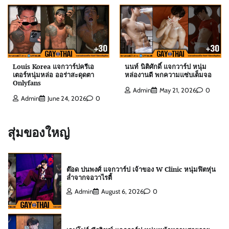
Admin
July 21, 2026
0
สกาย พิเชษฐ์ แจกวาร์ป Top 10 Mister
International Thailand 2025
Louis Korea แจกวาร์ปครีเอ
นนท์ นิติศักดิ์ แจกวาร์ป หนุ่ม
Admin
August 6, 2026
0
เตอร์หนุ่มหล่อ ออร่าสะดุดตา
หล่องานดี พกความแซ่บเต็มจอ
Onlyfans
Admin
May 21, 2026
0
Admin
June 24, 2026
0
ต๊อด ปนพงศ์ แจกวาร์ป เจ้าของ W Clinic หนุ่มฟิตหุ่น
ล่ำจากจอวาไรตี้
สุ่มของใหญ่
Admin
August 6, 2026
0
เอฟโฟร์ พีรวิชญ์ แจกวาร์ป หนุ่มหน้าหวานสายวาย
เลือดอุตรดิตถ์
Admin
August 6, 2026
0