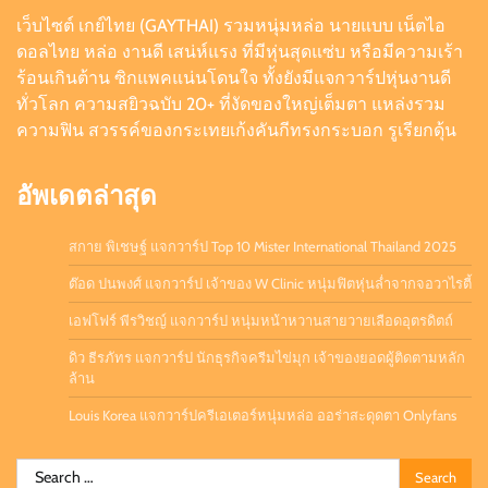
เว็บไซต์ เกย์ไทย (GAYTHAI) รวมหนุ่มหล่อ นายแบบ เน็ตไอ
ดิว ธีรภัทร แจกวาร์ป นักธุรกิจครีมไข่มุก เจ้าของ
ดอลไทย หล่อ งานดี เสน่ห์แรง ที่มีหุ่นสุดแซ่บ หรือมีความเร้า
ยอดผู้ติดตามหลักล้าน
ร้อนเกินต้าน ซิกแพคแน่นโดนใจ ทั้งยังมีแจกวาร์ปหุ่นงานดี
Admin
July 21, 2026
0
ทั่วโลก ความสยิวฉบับ 20+ ที่งัดของใหญ่เต็มตา แหล่งรวม
ความฟิน สวรรค์ของกระเทยเก้งคันกีทรงกระบอก รูเรียกดุ้น
อัพเดตล่าสุด
สกาย พิเชษฐ์ แจกวาร์ป Top 10 Mister International Thailand 2025
ต๊อด ปนพงศ์ แจกวาร์ป เจ้าของ W Clinic หนุ่มฟิตหุ่นล่ำจากจอวาไรตี้
เอฟโฟร์ พีรวิชญ์ แจกวาร์ป หนุ่มหน้าหวานสายวายเลือดอุตรดิตถ์
ดิว ธีรภัทร แจกวาร์ป นักธุรกิจครีมไข่มุก เจ้าของยอดผู้ติดตามหลัก
ล้าน
Louis Korea แจกวาร์ปครีเอเตอร์หนุ่มหล่อ ออร่าสะดุดตา Onlyfans
Search