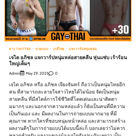
ดาว TWITTER
นายแบบ
เกย์ไทย
แจกวาร์ปหนุ่มหล่อ
เจได อภิชล แจกวาร์ปหนุ่มหล่อสายคลีน หุ่นแซ่บ เร้าร้อน
ใหญ่เต็มๆ
Admin
0
May 29, 2025
เจได อภิชล หรือ อภิชล เจียงจันทร์ ถือว่าเป็นหนุ่มไทยอีก
คน ที่สามารถละลายใจสาวไทยได้ไม่น้อย จัดเป็นหนุ่ม
สายคลีน ที่มีสไตล์การใช้ชีวิตที่โดดเด่นและน่าติดตา
มมากๆ และนอกจากความหล่อแล้ว ก็ยังเป็นคนที่มีความ
เป็นกันเอง และ มีผลงานในการถ่ายแบบมากมาย ที่มี
คุณภาพ หากใครที่ชอบหนุ่มหน้าหล่อ และสามารถสร้าง
ผลงานดีๆในการถ่ายแบบได้แบบนี้ล่ะก็ บอกเลยว่าไม่ควร
พลาดสำหรับ ผลงานของน้องเจไดรับประกันเลยว่า เป็น