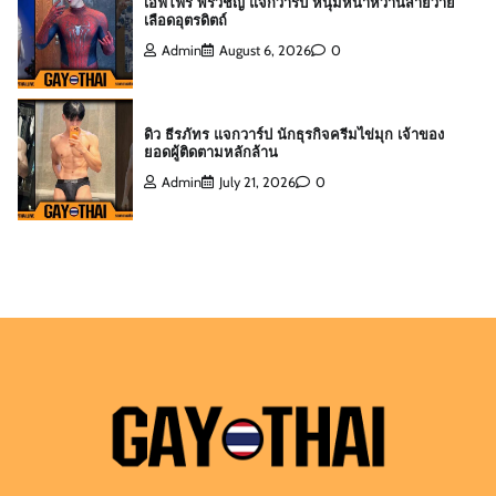
ดิว ธีรภัทร แจกวาร์ป นักธุรกิจครีมไข่มุก เจ้าของ
ยอดผู้ติดตามหลักล้าน
Admin
July 21, 2026
0
สกาย พิเชษฐ์ แจกวาร์ป Top 10 Mister
International Thailand 2025
Admin
August 6, 2026
0
ต๊อด ปนพงศ์ แจกวาร์ป เจ้าของ W Clinic หนุ่มฟิตหุ่น
ล่ำจากจอวาไรตี้
Admin
August 6, 2026
0
เอฟโฟร์ พีรวิชญ์ แจกวาร์ป หนุ่มหน้าหวานสายวาย
เลือดอุตรดิตถ์
Admin
August 6, 2026
0