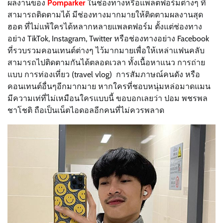
ผลงานของ
Pomparker
ในช่องทางหรือแพลตฟอร์มต่างๆ ที่
สามารถติดตามได้ มีช่องทางมากมายให้ติดตามผลงานสุด
ฮอต ที่ไม่แพ้ใครได้หลากหลายแพลตฟอร์ม ตั้งแต่ช่องทาง
อย่าง TikTok, Instagram, Twitter หรือช่องทางอย่าง Facebook
ที่รวบรวมคอนเทนต์ต่างๆ ไว้มากมายเพื่อให้เหล่าแฟนคลับ
สามารถไปติดตามกันได้ตลอดเวลา ทั้งเนื้อหาแนว การถ่าย
แบบ การท่องเที่ยว (travel vlog) การสัมภาษณ์คนดัง หรือ
คอนเทนต์อื่นๆอีกมากมาย หากใครที่ชอบหนุ่มหล่อมาดแมน
มีความเท่ที่ไม่เหมือนใครแบบนี้ ขอบอกเลยว่า ปอม พชรพล
ชาโชติ ถือเป็นเน็ตไอดอลอีกคนที่ไม่ควรพลาด