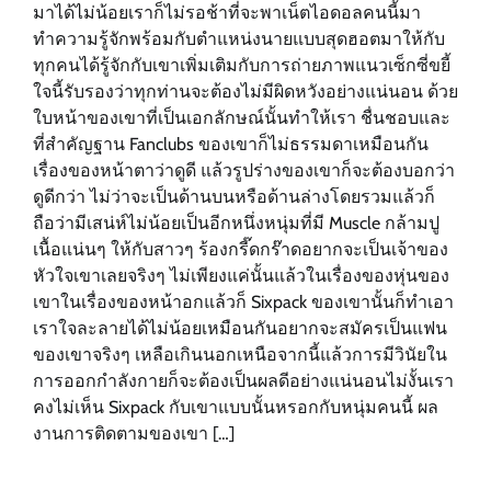
มาได้ไม่น้อยเราก็ไม่รอช้าที่จะพาเน็ตไอดอลคนนี้มา
ทำความรู้จักพร้อมกับตำแหน่งนายแบบสุดฮอตมาให้กับ
ทุกคนได้รู้จักกับเขาเพิ่มเติมกับการถ่ายภาพแนวเซ็กซี่ขยี้
ใจนี้รับรองว่าทุกท่านจะต้องไม่มีผิดหวังอย่างแน่นอน ด้วย
ใบหน้าของเขาที่เป็นเอกลักษณ์นั้นทำให้เรา ชื่นชอบและ
ที่สำคัญฐาน Fanclubs ของเขาก็ไม่ธรรมดาเหมือนกัน
เรื่องของหน้าตาว่าดูดี แล้วรูปร่างของเขาก็จะต้องบอกว่า
ดูดีกว่า ไม่ว่าจะเป็นด้านบนหรือด้านล่างโดยรวมแล้วก็
ถือว่ามีเสน่ห์ไม่น้อยเป็นอีกหนึ่งหนุ่มที่มี Muscle กล้ามปู
เนื้อแน่นๆ ให้กับสาวๆ ร้องกรี๊ดกร๊าดอยากจะเป็นเจ้าของ
หัวใจเขาเลยจริงๆ ไม่เพียงแค่นั้นแล้วในเรื่องของหุ่นของ
เขาในเรื่องของหน้าอกแล้วก็ Sixpack ของเขานั้นก็ทำเอา
เราใจละลายได้ไม่น้อยเหมือนกันอยากจะสมัครเป็นแฟน
ของเขาจริงๆ เหลือเกินนอกเหนือจากนี้แล้วการมีวินัยใน
การออกกำลังกายก็จะต้องเป็นผลดีอย่างแน่นอนไม่งั้นเรา
คงไม่เห็น Sixpack กับเขาแบบนั้นหรอกกับหนุ่มคนนี้ ผล
งานการติดตามของเขา […]