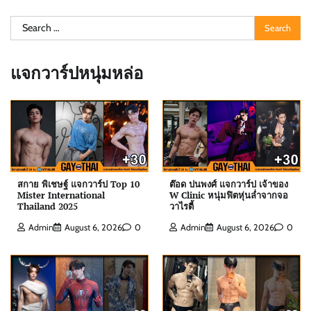
Search
for:
แจกวาร์ปหนุ่มหล่อ
สกาย พิเชษฐ์ แจกวาร์ป Top 10
ต๊อด ปนพงศ์ แจกวาร์ป เจ้าของ
Mister International
W Clinic หนุ่มฟิตหุ่นล่ำจากจอ
Thailand 2025
วาไรตี้
ต๊อด ปนพงศ์ แจกวาร์ป เจ้าของ W Clinic หนุ่มฟิตหุ่น
Admin
August 6, 2026
0
Admin
August 6, 2026
0
ล่ำจากจอวาไรตี้
Admin
August 6, 2026
0
เอฟโฟร์ พีรวิชญ์ แจกวาร์ป หนุ่มหน้าหวานสายวาย