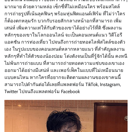
มากมาย ด้วยความหล่อ เซ็กซี่ที่ไม่เหมือนใคร พร้อมสไตล์
การถ่ายรูปที่เน้นลุคฟินๆ พร้อมหุ่นฟิตแอนด์เฟิร์ม ที่ไม่ว่าใคร
ก็ต้องตกหลุมรัก บวกกับรอยสักกลางหน้าอกที่สามารถ เพิ่ม
เสน่ห์ เพิ่มความเท่ให้กับตัวของเขาได้อย่างไร้ที่ติ ซึ่งผลงาน
หลักๆของเขาในโลกออนไลน์ จะเป็นคอนเทนต์แนว วิดีโอรี
แอคชัน การท่องเที่ยว ไปจนถึงการถ่ายทอดไลฟ์สไตล์ของตัว
เอง ในรูปแบบของคอนเทนต์หลากหลายแนว ที่สำคัญผลงาน
หลักๆที่ทำให้ตัวของน้องปอม โด่งดังจนเป็นที่รู้จักได้นั้น คงหนี
ไม่พ้นการถ่ายแบบ ที่สามารถถ่ายทอดความแซ่บของเขาเอง
ออกมาได้อย่างมีเสน่ห์ และเพอร์เฟ็คในแบบที่ไม่เหมือนนาย
แบบคนไหน หากใครที่อยากจะติดตามผลงานของเขาคนนี้
สามารถไปตำกันต่อได้เลยที่แพลตฟอร์ม TikTok, Instagram,
Twitter ไปจนถึงแพลตฟอร์ม Facebook