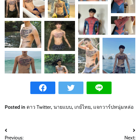
Posted in
ดาว Twitter
,
นายแบบ
,
เกย์ไทย
,
แจกวาร์ปหนุ่มหล่อ
Post
Previous:
Next: