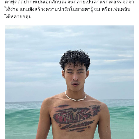
คำพูดติดปากที่เป็นเอกลักษณ์ จนกลายเป็นคาแรกเตอร์ที่จดจำ
ได้ง่าย แถมยังสร้างความน่ารักในสายตาผู้ชม หรือแฟนคลับ
ได้หลายกลุ่ม