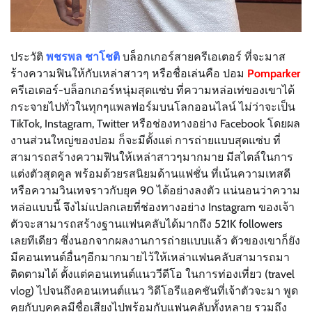
ประวัติ
พชรพล ชาโชติ
บล็อกเกอร์สายครีเอเตอร์ ที่จะมาส
ร้างความฟินให้กับเหล่าสาวๆ หรือชื่อเล่นคือ ปอม
Pomparker
ครีเอเตอร์-บล็อกเกอร์หนุ่มสุดแซ่บ ที่ความหล่อเท่ของเขาได้
กระจายไปทั่วในทุกๆแพลฟอร์มบนโลกออนไลน์ ไม่ว่าจะเป็น
TikTok, Instagram, Twitter หรือช่องทางอย่าง Facebook โดยผล
งานส่วนใหญ่ของปอม ก็จะมีตั้งแต่ การถ่ายแบบสุดแซ่บ ที่
สามารถสร้างความฟินให้เหล่าสาวๆมากมาย มีสไตล์ในการ
แต่งตัวสุดคูล พร้อมด้วยรสนิยมด้านแฟชั่น ที่เน้นความเทสดี
หรือความวินเทจราวกับยุค 90 ได้อย่างลงตัว แน่นอนว่าความ
หล่อแบบนี้ จึงไม่แปลกเลยที่ช่องทางอย่าง Instagram ของเจ้า
ตัวจะสามารถสร้างฐานแฟนคลับได้มากถึง 521K followers
เลยทีเดียว ซึ่งนอกจากผลงานการถ่ายแบบแล้ว ตัวของเขาก็ยัง
มีคอนเทนต์อื่นๆอีกมากมายไว้ให้เหล่าแฟนคลับสามารถมา
ติดตามได้ ตั้งแต่คอนเทนต์แนววีดีโอ ในการท่องเที่ยว (travel
vlog) ไปจนถึงคอนเทนต์แนว วิดีโอรีแอคชันที่เจ้าตัวจะมา พูด
คุยกับบุคคลมีชื่อเสียงไปพร้อมกับแฟนคลับทั้งหลาย รวมถึง