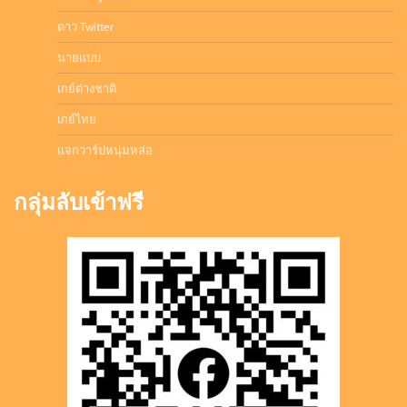
ดาว Twitter
นายแบบ
เกย์ต่างชาติ
เกย์ไทย
แจกวาร์ปหนุ่มหล่อ
กลุ่มลับเข้าฟรี