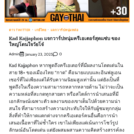
ดาว TWITTER
เกย์ไทย
แจกวาร์ปหนุ่มหล่อ
Kad Kajjaphon แจกวาร์ปหนุ่มครีเอเตอร์สุดแซ่บ ของ
ใหญ่โดนใจวัยโจ๋
Admin
0
January 23, 2025
Kad Kajjaphon หากพูดถึงครีเอเตอร์ที่มีผลงานโดดเด่นใน
สาย 18+ ของเมืองไทย “กาด” คือนายแบบและอินฟลูเอน
เซอร์ที่ไม่เพียงแต่ได้รับความนิยมสูงเท่านั้น แต่ยังเป็นที่
พูดถึงในเรื่องความสามารถหลากหลายด้าน ไม่ว่าจะเป็น
ความหล่อที่สะกดทุกสายตา หรือสไตล์การนำเสนอที่มี
เอกลักษณ์เฉพาะตัว ผลงานของเขาเต็มไปด้วยความน่า
สนใจ ที่สามารถสร้างความประทับใจให้กับผู้ชมทุกกลุ่ม
สิ่งที่ทำให้กาดแตกต่างจากครีเอเตอร์คนอื่นคือการนำ
เสนอเนื้อหาที่ไม่ซ้ำใคร เขาไม่เพียงแต่เน้นการโชว์รูป
ลักษณ์อันโดดเด่น แต่ยังผสมผสานความคิดสร้างสรรค์ลง