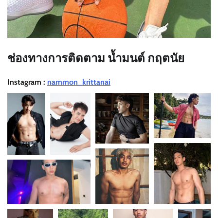
ช่องทางการติดตาม น้ำมนต์ กฤตนัย
Instagram :
nammon_krittanai