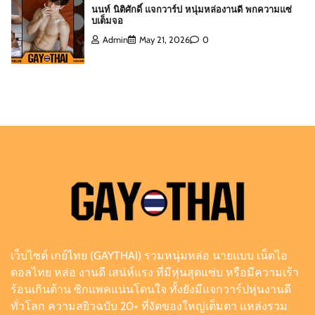
เอฟโฟร์ พีรวิชญ์ แจกวาร์ป หนุ่มหน้าหวานสายวาย
เลือดอุตรดิตถ์
Admin
August 6, 2026
0
ดิว ธีรภัทร แจกวาร์ป นักธุรกิจครีมไข่มุก เจ้าของ
ยอดผู้ติดตามหลักล้าน
Admin
July 21, 2026
0
Louis Korea แจกวาร์ปครีเอเตอร์หนุ่มหล่อ ออร่า
สะดุดตา Onlyfans
Admin
June 24, 2026
0
เว็บไซต์ เกย์ไทย (GAYTHAI) รวมหนุ่มหล่อ นายแบบ เน็ตไอ
นนท์ นิติศักดิ์ แจกวาร์ป หนุ่มหล่องานดี พกความแซ่
ดอลไทย หล่อ งานดี เสน่ห์แรง ที่มีหุ่นสุดแซ่บ หรือมีความเร้า
บเต็มจอ
ร้อนเกินต้าน ซิกแพคแน่นโดนใจ ทั้งยังมีแจกวาร์ปหุ่นงานดี
Admin
May 21, 2026
0
ทั่วโลก ความสยิวฉบับ 20+ ที่งัดของใหญ่เต็มตา แหล่งรวม