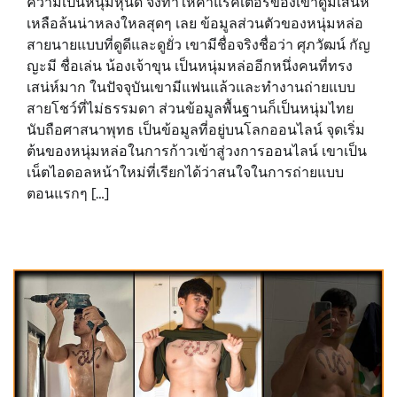
ความเป็นหนุ่มหุ่นดี จึงทำให้คาแรคเตอร์ของเขาดูมีเสน่ห์
เหลือล้นน่าหลงใหลสุดๆ เลย ข้อมูลส่วนตัวของหนุ่มหล่อ
สายนายแบบที่ดูดีและดูยั่ว เขามีชื่อจริงชื่อว่า ศุภวัฒน์ กัญ
ญะมี ชื่อเล่น น้องเจ้าขุน เป็นหนุ่มหล่ออีกหนึ่งคนที่ทรง
เสน่ห์มาก ในปัจจุบันเขามีแฟนแล้วและทำงานถ่ายแบบ
สายโชว์ที่ไม่ธรรมดา ส่วนข้อมูลพื้นฐานก็เป็นหนุ่มไทย
นับถือศาสนาพุทธ เป็นข้อมูลที่อยู่บนโลกออนไลน์ จุดเริ่ม
ต้นของหนุ่มหล่อในการก้าวเข้าสู่วงการออนไลน์ เขาเป็น
เน็ตไอดอลหน้าใหม่ที่เรียกได้ว่าสนใจในการถ่ายแบบ
ตอนแรกๆ […]