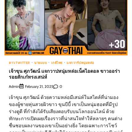
ดาว TWITTER
นายแบบ
เกย์ไทย
แจกวาร์ปหนุ่มหล่อ
เจ้าขุน ศุภวัฒน์ แจกวาปหนุ่มหล่อเน็ตไอดอล ขาวออร่า
รอยสักเก๋ทรงเสน่ห์
Admin
0
February 21, 2025
เจ้าขุน ศุภวัฒน์ ด้วยความหล่อมีเสน่ห์ในสไตล์ที่น่ามอง
ของผู้ชายหุ่นสวยผิวขาว ขุนบีบี้ เขาเป็นหนุ่มฮอตที่มีรูป
ร่างดูดี ที่กำลังได้รับเสียงตอบรับบนโลกออนไลน์ ด้วย
ทักษะการเปิดเผยเรื่องราวที่น่าสนใจทำให้หลายๆ คนต่าง
ชื่นชอบผลงานของเขาเป็นอย่างยิ่ง โดยเฉพาะการโชว์