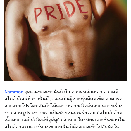
Nammon
จุดเด่นของเขานั่นก็ คือ ความหล่อเหลา ความมี
สไตล์ มีเสน่ห์ เขานั้นมีจุดเด่นเป็นผู้ชายหุ่นดีคมเข้ม สามารถ
ถ่ายแบบโปรโมทสินค้าได้หลากหลายสไตล์หลากหลายเรื่อง
ราว ส่วนรูปร่างของเขาเป็นชายหนุ่มเพรียวลม ถึงไม่มีกล้าม
เนื้อมาก แต่ก็มีสไตล์ที่ดูดีดูยั่ว ถ้าหากใครนิยมและชื่นชอบใน
สไตล์คาแรคเตอร์ของเขาคนนั้น ก็ต้องลองเข้าไปสัมผัสใน