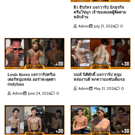
ดิว ธีรภัทร แจกวาร์ป นักธุรกิจ
ครีมไข่มุก เจ้าของยอดผู้ติดตาม
หลักล้าน
ดิว ธีรภัทร แจกวาร์ป นักธุรกิจครีมไข่มุก เจ้าของ
Admin
July 21, 2026
0
ยอดผู้ติดตามหลักล้าน
Admin
July 21, 2026
0
Louis Korea แจกวาร์ปครีเอเตอร์หนุ่มหล่อ ออร่า
สะดุดตา Onlyfans
Admin
June 24, 2026
0
Louis Korea แจกวาร์ปครีเอ
นนท์ นิติศักดิ์ แจกวาร์ป หนุ่ม
เตอร์หนุ่มหล่อ ออร่าสะดุดตา
หล่องานดี พกความแซ่บเต็มจอ
Onlyfans
Admin
May 21, 2026
0
Admin
June 24, 2026
0
นนท์ นิติศักดิ์ แจกวาร์ป หนุ่มหล่องานดี พกความแซ่
บเต็มจอ
Admin
May 21, 2026
0
เอฟโฟร์ พีรวิชญ์ แจกวาร์ป หนุ่มหน้าหวานสายวาย