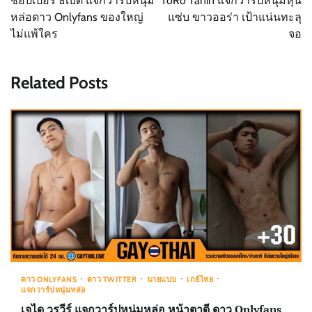
ช็อปเปอร์ ธิเบต แจกวาร์ปหนุ่ม
ToRo Tanin แจกวาร์ปหนุ่มหุ่น
หล่อดาว Onlyfans ของใหญ่
แซ่บ ขาวออร่า เป้าแน่นทะลุ
ไม่แพ้ใคร
จอ
Related Posts
ดาว ONLYFANS
ดาว TWITTER
นายแบบ
เกย์ไทย
แจกวาร์ปหนุ่มหล่อ
เจได วรวีร์ แจกวาร์ปหนุ่มหล่อ หน้าตาดี ดาว Onlyfans