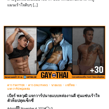
แมนเร้าใจดิบๆ […]
ดาว TWITTER
ดาว ONLYFANS
นายแบบ
เกย์ไทย
แจกวาร์ปหนุ่มหล่อ
เบียร์ พลวุฒิ แจกวาร์ปนายแบบหล่องานดี หุ่นแซ่บเร้าใจ
ตัวท็อปสุดเซ็กซี่
Admin
0
November 4, 2024