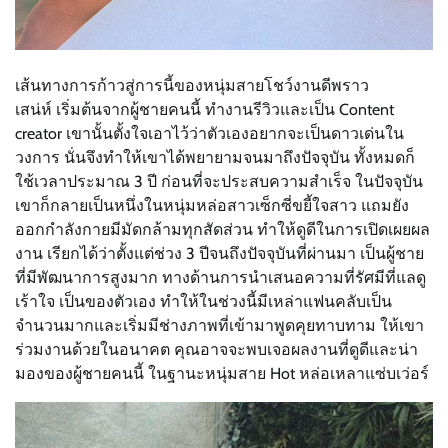
เส้นทางการก้าวสู่การนี้ของหนุ่มสายโชว์งานดีพราว
เสน่ห์ เริ่มต้นจากผู้ชายคนนี้ ทำงานรีวิวและเป็น Content
creator เขานั้นตั้งใจเอาไว้ว่าตัวเองอยากจะเป็นดาวเด่นใน
วงการ นั่นจึงทำให้เขาได้พยายามจนมาถึงปัจจุบัน ทั้งหมดก็
ใช้เวลาประมาณ 3 ปี ก่อนที่จะประสบความสำเร็จ ในปัจจุบัน
เขาก็กลายเป็นหนึ่งในหนุ่มหล่อสาวเซ็กซี่ขยี้ใจสาว แถมยัง
ออกกำลังกายมีมัดกล้ามทุกสัดส่วน ทำให้ดูดีในการเปิดเผยผล
งาน เรียกได้ว่าตั้งแต่ช่วง 3 ปีจนถึงปัจจุบันที่ผ่านมา เป็นผู้ชาย
ที่มีพัฒนาการสูงมาก ทางด้านการนำเสนอความที่รัศมีที่แลดู
เร้าใจ เป็นของตัวเอง ทำให้ในช่วงนี้มีเหล่าแฟนคลับเป็น
จำนวนมากและเริ่มมีช่างภาพที่เข้ามาพูดคุยทาบทาม ให้เขา
ร่วมงานด้วยในอนาคต คุณอาจจะพบเจอผลงานที่ดูดีและน่า
มองของผู้ชายคนนี้ ในฐานะหนุ่มสาย Hot หล่อเหลาแซ่บเว่อร์