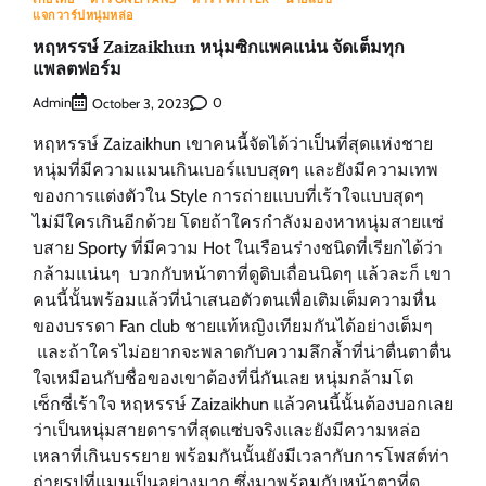
แจกวาร์ปหนุ่มหล่อ
หฤหรรษ์ Zaizaikhun หนุ่มซิกแพคแน่น จัดเต็มทุก
แพลตฟอร์ม
Admin
0
October 3, 2023
หฤหรรษ์ Zaizaikhun เขาคนนี้จัดได้ว่าเป็นที่สุดแห่งชาย
หนุ่มที่มีความแมนเกินเบอร์แบบสุดๆ และยังมีความเทพ
ของการแต่งตัวใน Style การถ่ายแบบที่เร้าใจแบบสุดๆ
ไม่มีใครเกินอีกด้วย โดยถ้าใครกำลังมองหาหนุ่มสายแซ่
บสาย Sporty ที่มีความ Hot ในเรือนร่างชนิดที่เรียกได้ว่า
กล้ามแน่นๆ บวกกับหน้าตาที่ดูดิบเถื่อนนิดๆ แล้วละก็ เขา
คนนี้นั้นพร้อมแล้วที่นำเสนอตัวตนเพื่อเติมเต็มความหื่น
ของบรรดา Fan club ชายแท้หญิงเทียมกันได้อย่างเต็มๆ
และถ้าใครไม่อยากจะพลาดกับความลึกล้ำที่น่าตื่นตาตื่น
ใจเหมือนกับชื่อของเขาต้องที่นี่กันเลย หนุ่มกล้ามโต
เซ็กซี่เร้าใจ หฤหรรษ์ Zaizaikhun แล้วคนนี้นั้นต้องบอกเลย
ว่าเป็นหนุ่มสายดาราที่สุดแซ่บจริงและยังมีความหล่อ
เหลาที่เกินบรรยาย พร้อมกันนั้นยังมีเวลากับการโพสต์ท่า
ถ่ายรูปที่แมนเป็นอย่างมาก ซึ่งมาพร้อมกับหน้าตาที่ดู