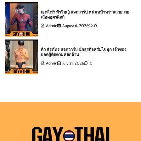
ดิว ธีรภัทร แจกวาร์ป นักธุรกิจครีมไข่มุก เจ้าของ
ยอดผู้ติดตามหลักล้าน
Admin
July 21, 2026
0
สกาย พิเชษฐ์ แจกวาร์ป Top 10 Mister
International Thailand 2025
Admin
August 6, 2026
0
ต๊อด ปนพงศ์ แจกวาร์ป เจ้าของ W Clinic หนุ่มฟิตหุ่น
ล่ำจากจอวาไรตี้
Admin
August 6, 2026
0
เอฟโฟร์ พีรวิชญ์ แจกวาร์ป หนุ่มหน้าหวานสายวาย
เลือดอุตรดิตถ์
Admin
August 6, 2026
0