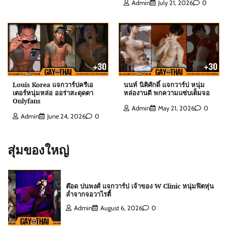
Admin
July 21, 2026
0
ดิว ธีรภัทร แจกวาร์ป นักธุรกิจครีมไข่มุก เจ้าของ
ยอดผู้ติดตามหลักล้าน
Admin
July 21, 2026
0
สกาย พิเชษฐ์ แจกวาร์ป Top 10 Mister
International Thailand 2025
Louis Korea แจกวาร์ปครีเอ
นนท์ นิติศักดิ์ แจกวาร์ป หนุ่ม
Admin
August 6, 2026
0
เตอร์หนุ่มหล่อ ออร่าสะดุดตา
หล่องานดี พกความแซ่บเต็มจอ
Onlyfans
Admin
May 21, 2026
0
Admin
June 24, 2026
0
ต๊อด ปนพงศ์ แจกวาร์ป เจ้าของ W Clinic หนุ่มฟิตหุ่น
ล่ำจากจอวาไรตี้
สุ่มของใหญ่
Admin
August 6, 2026
0
เอฟโฟร์ พีรวิชญ์ แจกวาร์ป หนุ่มหน้าหวานสายวาย
เลือดอุตรดิตถ์
Admin
August 6, 2026
0