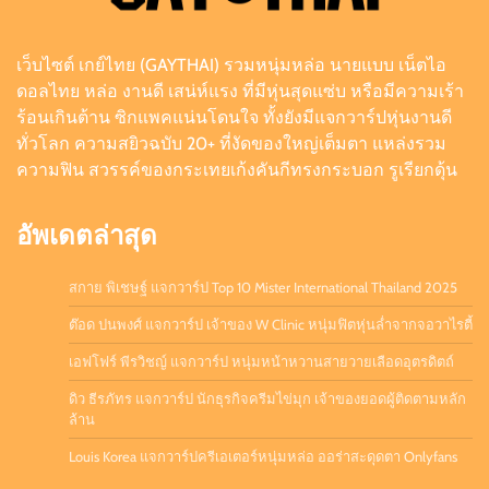
เว็บไซต์ เกย์ไทย (GAYTHAI) รวมหนุ่มหล่อ นายแบบ เน็ตไอ
ดิว ธีรภัทร แจกวาร์ป นักธุรกิจครีมไข่มุก เจ้าของ
ดอลไทย หล่อ งานดี เสน่ห์แรง ที่มีหุ่นสุดแซ่บ หรือมีความเร้า
ยอดผู้ติดตามหลักล้าน
ร้อนเกินต้าน ซิกแพคแน่นโดนใจ ทั้งยังมีแจกวาร์ปหุ่นงานดี
Admin
July 21, 2026
0
ทั่วโลก ความสยิวฉบับ 20+ ที่งัดของใหญ่เต็มตา แหล่งรวม
ความฟิน สวรรค์ของกระเทยเก้งคันกีทรงกระบอก รูเรียกดุ้น
อัพเดตล่าสุด
สกาย พิเชษฐ์ แจกวาร์ป Top 10 Mister International Thailand 2025
ต๊อด ปนพงศ์ แจกวาร์ป เจ้าของ W Clinic หนุ่มฟิตหุ่นล่ำจากจอวาไรตี้
เอฟโฟร์ พีรวิชญ์ แจกวาร์ป หนุ่มหน้าหวานสายวายเลือดอุตรดิตถ์
ดิว ธีรภัทร แจกวาร์ป นักธุรกิจครีมไข่มุก เจ้าของยอดผู้ติดตามหลัก
ล้าน
Louis Korea แจกวาร์ปครีเอเตอร์หนุ่มหล่อ ออร่าสะดุดตา Onlyfans