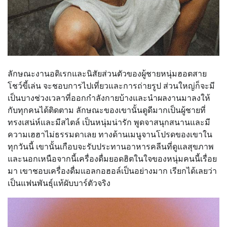
ลักษณะงานอดิเรกและนิสัยส่วนตัวของผู้ชายหนุ่มฮอตสาย
โชว์ขี้เล่น จะชอบการไปเที่ยวและการถ่ายรูป ส่วนใหญ่ก็จะมี
เป็นบางช่วงเวลาที่ออกกำลังกายบ้างและนำผลงานมาลงให้
กับทุกคนได้ติดตาม ลักษณะของเขานั้นดูดีมากเป็นผู้ชายที่
ทรงเสน่ห์และมีสไตล์ เป็นหนุ่มน่ารัก พูดจาสนุกสนานและมี
ความเฮฮาไม่ธรรมดาเลย ทางด้านเมนูจานโปรดของเขาใน
ทุกวันนี้ เขานั้นเกือบจะรับประทานอาหารคลีนที่ดูแลสุขภาพ
และนอกเหนือจากนี้เครื่องดื่มยอดฮิตในใจของหนุ่มคนนี้เรื่อย
มา เขาชอบเครื่องดื่มแอลกอฮอล์เป็นอย่างมาก เรียกได้เลยว่า
เป็นแฟนพันธุ์แท้ผับบาร์ตัวจริง